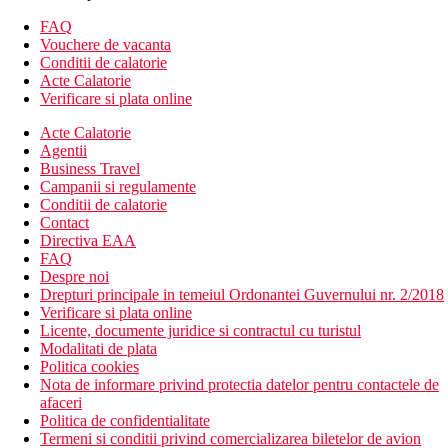
telefon
TV cu receptie satelit
FAQ
seif (gratuit)
Vouchere de vacanta
mini-bar
Conditii de calatorie
set pentru prepararea ceaiului si cafelei
Acte Calatorie
baie/toaleta (uscator de par)
Verificare si plata online
balcon sau terasa
Acte Calatorie
Agentii
Alte tipuri de camere (daca nu se specifica altfel, camerele au
Business Travel
facilitatile de mai sus)
Campanii si regulamente
Conditii de calatorie
Camera dubla, vedere la piscina
Contact
Camera dubla, vedere la mare
Directiva EAA
Descrierea hotelului
FAQ
hol de intrare cu receptie
Despre noi
restaurantul principal
Drepturi principale in temeiul Ordonantei Guvernului nr. 2/2018
restaurant cu service
Verificare si plata online
5 bare
Licente, documente juridice si contractul cu turistul
piscina (sezlonguri, umbrele si prosoape gratuite)
Modalitati de plata
piscina pentru copii
Politica cookies
rau lin
Nota de informare privind protectia datelor pentru contactele de
diapozitive
afaceri
loc de joaca
Politica de confidentialitate
mini club (pentru copii 4-12 ani)
Termeni si conditii privind comercializarea biletelor de avion