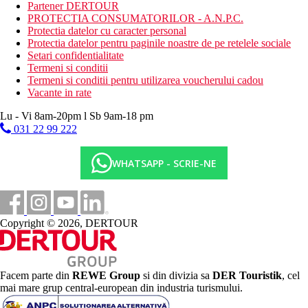
Wi-Fi gratuit în hol
Partener DERTOUR
PROTECTIA CONSUMATORILOR - A.N.P.C.
Descrierea plajei
Protectia datelor cu caracter personal
nisipos
Protectia datelor pentru paginile noastre de pe retelele sociale
sezlonguri, umbrele si prosoape gratuite
Setari confidentialitate
dig
Termeni si conditii
Termeni si conditii pentru utilizarea voucherului cadou
Activitati sportive gratuite
Vacante in rate
programe de animatie
volei pe plaja
Lu - Vi 8am-20pm l Sb 9am-18 pm
fitness
031 22 99 222
3 terenuri de tenis
mini fotbal
WHATSAPP - SCRIE-NE
mini-golf
Activitati sportive contra cost
sporturi acvatice pe plaja
centru de scufundari
Copyright © 2026, DERTOUR
centru SPA
biliard
Mese
All Inclusive
Facem parte din
REWE Group
si din divizia sa
DER Touristik
, cel
mai mare grup central-european din industria turismului.
Mic dejun, pranz si cina tip bufet