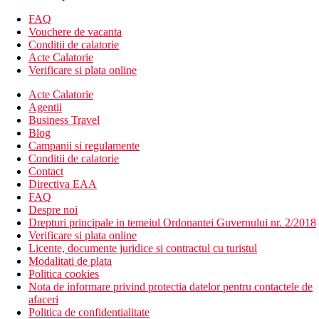
563 camere
gradina
FAQ
receptie cu lobby deschis 24/7
Vouchere de vacanta
acces internet Wi-Fi (gratuit)
Conditii de calatorie
magazine de suveniruri
Acte Calatorie
mini market
Verificare si plata online
schimb valutar
Acte Calatorie
inchirieri auto
Agentii
parcare (contra cost)
Business Travel
sala de conferinte
Blog
Descrierea plajei
Campanii si regulamente
plaja nisipoasa, privata
Conditii de calatorie
Contact
Activitati sportive gratuite
Directiva EAA
piscina (incalzita)
FAQ
sala de fitness
Despre noi
tenis de masa
Drepturi principale in temeiul Ordonantei Guvernului nr. 2/2018
gimnastica aerobica
Verificare si plata online
piscina pentru copii
Licente, documente juridice si contractul cu turistul
loc de joaca
Modalitati de plata
Politica cookies
Activitati sportive contra cost
Nota de informare privind protectia datelor pentru contactele de
Spa, tratamente de infrumusetare si masaje
afaceri
sauna
Politica de confidentialitate