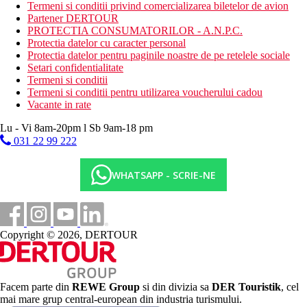
baie de aburi
Termeni si conditii privind comercializarea biletelor de avion
teren de tenis
Partener DERTOUR
squash
PROTECTIA CONSUMATORILOR - A.N.P.C.
sporturi nautice pe plaja
Protectia datelor cu caracter personal
teren de golf la aprox. 28 km de hotel
Protectia datelor pentru paginile noastre de pe retelele sociale
club pentru copii
Setari confidentialitate
Termeni si conditii
Dieta
Termeni si conditii pentru utilizarea voucherului cadou
Bed & Breakfast (BB) - mic dejun tip bufet.
Vacante in rate
Demipensiune (HB) - mic dejun tip bufet si cina. Se
platesc bauturile la cina.
Lu - Vi 8am-20pm l Sb 9am-18 pm
Pensiune completa (FB) - mic dejun tip bufet, pranz si
031 22 99 222
cina. Se platesc bauturi la pranz si cina.
All Inclusive (AI) - mic dejun, pranz si cina tip bufet,
gustari pe tot parcursul zilei. Bauturi alcoolice si
WHATSAPP - SCRIE-NE
nealcoolice locale selectate sunt disponibile gratuit la orele
si barurile desemnate de hotel.
Dispune de 11 restaurante, lobby bar, bar la piscina, snack
bar, bistro bar, cafenea, bar pe plaja
Copyright © 2026, DERTOUR
Categoria oficiala
5 stele
Site web
Facem parte din
REWE Group
si din divizia sa
DER Touristik
, cel
https://www.rotana.com/rotanahotelandresorts/unitedarabemirat
mai mare grup central-european din industria turismului.