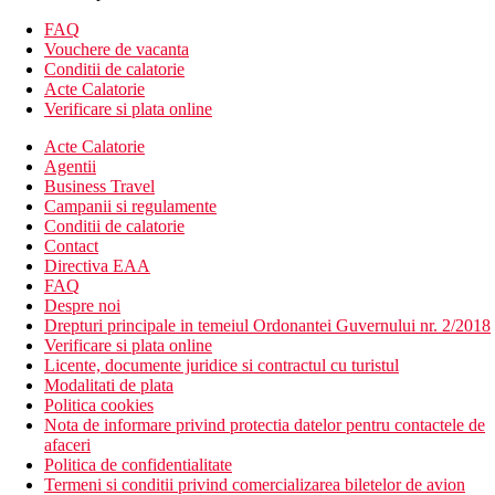
FAQ
Descrierea hotelului
Vouchere de vacanta
hol de intrare cu receptie
Conditii de calatorie
restaurantul principal
Acte Calatorie
restaurant a la carte (arab)
Verificare si plata online
bar in receptie
bar langa piscina
Acte Calatorie
cafenea
Agentii
Wi-Fi (gratuit)
Business Travel
piscina (sezlonguri, umbrele si prosoape gratuite)
Campanii si regulamente
casa de schimb valutar
Conditii de calatorie
salon de infrumusetare
Contact
frizerie
Directiva EAA
centru SPA
FAQ
loc de joaca
Despre noi
club pentru copii (pentru copii de la 4 la 12 ani)
Drepturi principale in temeiul Ordonantei Guvernului nr. 2/2018
fitness
Verificare si plata online
2 terenuri de tenis
Licente, documente juridice si contractul cu turistul
2 terenuri de squash
Modalitati de plata
sala de conferinta
Politica cookies
Nota de informare privind protectia datelor pentru contactele de
Descrierea camerei
afaceri
Camera standard
Politica de confidentialitate
aer conditionat controlat individual
Termeni si conditii privind comercializarea biletelor de avion
telefon