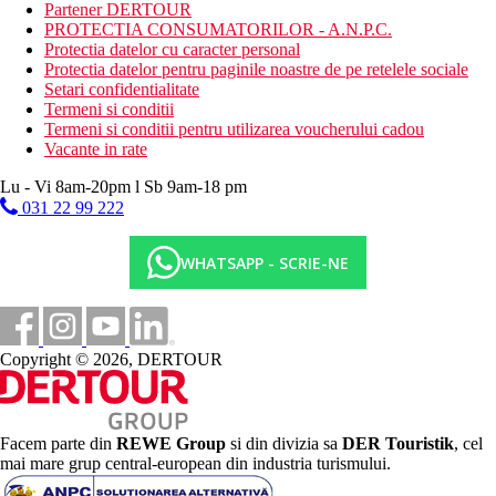
Partener DERTOUR
TV cu receptie satelit
PROTECTIA CONSUMATORILOR - A.N.P.C.
Wi-Fi (gratuit)
Protectia datelor cu caracter personal
mini-bar
Protectia datelor pentru paginile noastre de pe retelele sociale
seif (gratuit)
Setari confidentialitate
sanitare proprii (baie, uscator de par, toaleta)
Termeni si conditii
set pentru prepararea ceaiului si cafelei
Termeni si conditii pentru utilizarea voucherului cadou
balcon sau terasa
Vacante in rate
Cazare contra cost
Camera standard cu vedere la mare
Lu - Vi 8am-20pm l Sb 9am-18 pm
Descrierea plajei
031 22 99 222
privat
nisipos
WHATSAPP - SCRIE-NE
sezlonguri, umbrele si prosoape gratuite
Activitati gratuite
fitness
yoga
Copyright © 2026, DERTOUR
sauna
teren de tenis (echipament contra cost)
tenis de masa
squash (echipament contra cost)
Facem parte din
REWE Group
si din divizia sa
DER Touristik
, cel
Activitati contra cost
mai mare grup central-european din industria turismului.
centru SPA