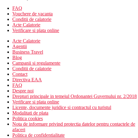
Camera dubla, deluxe, vedere la mare: etaj
FAQ
Descrierea hotelului
Vouchere de vacanta
hol de intrare cu receptie
Conditii de calatorie
restaurant
Acte Calatorie
mai multe restaurante si baruri tematice
Verificare si plata online
piscina (sezlonguri, umbrele si prosoape gratuite)
Acte Calatorie
piscina pentru copii
Agentii
centru SPA Ayurveda
Business Travel
coafor
Blog
magazine
Campanii si regulamente
centru de conferinta
Conditii de calatorie
Wi-Fi in hol (gratuit)
Contact
loc de joaca
Directiva EAA
Descrierea plajei
FAQ
cu nisip
Despre noi
sezlonguri, umbrele si prosoape gratuite
Drepturi principale in temeiul Ordonantei Guvernului nr. 2/2018
bar pe plaja
Verificare si plata online
Licente, documente juridice si contractul cu turistul
Activitati sportive gratuite
Modalitati de plata
fitness
Politica cookies
volei pe plaja
Nota de informare privind protectia datelor pentru contactele de
terenuri de tenis
afaceri
Politica de confidentialitate