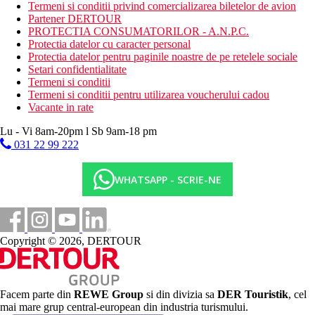
Activitati sportive contra cost
Termeni si conditii privind comercializarea biletelor de avion
bowling
Partener DERTOUR
tratamente spa si masaje
PROTECTIA CONSUMATORILOR - A.N.P.C.
sporturi acvatice pe plaja
Protectia datelor cu caracter personal
Protectia datelor pentru paginile noastre de pe retelele sociale
Mese
Setari confidentialitate
All Inclusive:
Termeni si conditii
11.00-23.00, include micul dejun, pranzul si cina sub
Termeni si conditii pentru utilizarea voucherului cadou
forma de bufet sau o selectie din meniu, gustari usoare in
Vacante in rate
timpul zilei. Cantitate nelimitata de bauturi nealcoolice
imbuteliate si bauturi alcoolice selectate de productie
Lu - Vi 8am-20pm l Sb 9am-18 pm
locala. Puteti desena in locurile si orele specificate de
031 22 99 222
hotel.
Nota
WHATSAPP - SCRIE-NE
Sfera si calitatea serviciilor si activitatilor enumerate pot fi
afectate de introducerea unor posibile masuri de igiena sau
antiepidemie in destinatia data.
Din 22.5. restaurantul Café Naseem va fi inchis pana la o noua
notificare.
Copyright © 2026, DERTOUR
Categoria oficiala
5 stele
Facem parte din
REWE Group
si din divizia sa
DER Touristik
, cel
Distanţe
mai mare grup central-european din industria turismului.