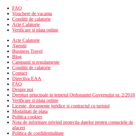
Camera cu vedere laterala la mare - balcon
FAQ
Descrierea hotelului
Vouchere de vacanta
Hotelul dispune de:
Conditii de calatorie
Acte Calatorie
hol de intrare cu receptie
Verificare si plata online
restaurantul principal
Acte Calatorie
restaurant tematic
Agentii
bar pe acoperis cu vedere la Burj Al Arab
Business Travel
bar
Blog
piscina (sezlonguri si umbrele gratuite)
Campanii si regulamente
Wi-Fi (gratuit)
Conditii de calatorie
sala de conferinta
Contact
piscina pentru copii
Directiva EAA
Descrierea plajei
FAQ
nisipos
Despre noi
sezlonguri si umbrele gratuite
Drepturi principale in temeiul Ordonantei Guvernului nr. 2/2018
Verificare si plata online
Activitati sportive gratuite
Licente, documente juridice si contractul cu turistul
fitness
Modalitati de plata
Politica cookies
Activitati sportive contra cost
Nota de informare privind protectia datelor pentru contactele de
inchirieri auto
afaceri
Politica de confidentialitate