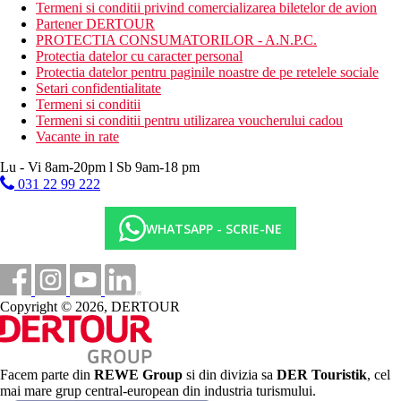
Mese
Termeni si conditii privind comercializarea biletelor de avion
Partener DERTOUR
Demipensiune: mic dejun si cina sub forma de bufet sau o
PROTECTIA CONSUMATORILOR - A.N.P.C.
selectie din meniu
Protectia datelor cu caracter personal
Protectia datelor pentru paginile noastre de pe retelele sociale
All Inclusive: 10.00 - 23.00
Setari confidentialitate
Termeni si conditii
include micul dejun (7.00-11.00), pranzul (12.30-15.00) si
Termeni si conditii pentru utilizarea voucherului cadou
cina (19.00-23.00, bauturi pana la 22.30) sub forma de
Vacante in rate
bufet sau alegand din meniu, in timpul mesei o cantitate
nelimitata de nealcoolice si alese, bauturi alcoolice de
Lu - Vi 8am-20pm l Sb 9am-18 pm
productie locala.
031 22 99 222
Bar langa piscina: 12.30-16.30 optiunea de pranz din
meniu (fel principal si desert), 12.00-18.00 bauturi
alcoolice si alcoolice nelimitate de productie locala
WHATSAPP - SCRIE-NE
Luchador (restaurant pe acoperis): 18.30-21.00 optiune de
cina din meniu, 18.30-23.00 cantitati nelimitate de bauturi
alcoolice fara alcool si selectate de productie locala
Bar WXYZ: 6:00 a.m.-11:00 p.m. bauturi alcoolice
Copyright © 2026, DERTOUR
nelimitate si selectate de productie locala
Bar de pe plaja: ora 12.00 - bauturi alcoolice din productie
locala
Va rugam sa retineti: orele si locatiile de mai sus sunt
stabilite de hotel si pot fi modificate
Facem parte din
REWE Group
si din divizia sa
DER Touristik
, cel
mai mare grup central-european din industria turismului.