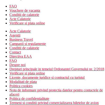
Camera cu vedere laterala la mare - balcon
FAQ
Descrierea hotelului
Vouchere de vacanta
Hotelul dispune de:
Conditii de calatorie
Acte Calatorie
hol de intrare cu receptie
Verificare si plata online
restaurantul principal
Acte Calatorie
restaurant tematic
Agentii
bar pe acoperis cu vedere la Burj Al Arab
Business Travel
bar
Campanii si regulamente
piscina (sezlonguri si umbrele gratuite)
Conditii de calatorie
Wi-Fi (gratuit)
Contact
sala de conferinta
Directiva EAA
piscina pentru copii
FAQ
Descrierea plajei
Despre noi
nisipos
Drepturi principale in temeiul Ordonantei Guvernului nr. 2/2018
sezlonguri si umbrele gratuite
Verificare si plata online
Licente, documente juridice si contractul cu turistul
Activitati sportive gratuite
Modalitati de plata
fitness
Politica cookies
Nota de informare privind protectia datelor pentru contactele de
Activitati sportive contra cost
afaceri
inchirieri auto
Politica de confidentialitate
Termeni si conditii privind comercializarea biletelor de avion