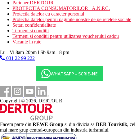
Mese
Partener DERTOUR
PROTECTIA CONSUMATORILOR - A.N.P.C.
Demipensiune: mic dejun si cina sub forma de bufet sau o
Protectia datelor cu caracter personal
selectie din meniu
Protectia datelor pentru paginile noastre de pe retelele sociale
Setari confidentialitate
All Inclusive: 10.00 - 23.00
Termeni si conditii
Termeni si conditii pentru utilizarea voucherului cadou
include micul dejun (7.00-11.00), pranzul (12.30-15.00) si
Vacante in rate
cina (19.00-23.00, bauturi pana la 22.30) sub forma de
bufet sau alegand din meniu, in timpul mesei o cantitate
Lu - Vi 8am-20pm l Sb 9am-18 pm
nelimitata de nealcoolice si alese, bauturi alcoolice de
031 22 99 222
productie locala.
Bar langa piscina: 12.30-16.30 optiunea de pranz din
meniu (fel principal si desert), 12.00-18.00 bauturi
WHATSAPP - SCRIE-NE
alcoolice si alcoolice nelimitate de productie locala
Luchador (restaurant pe acoperis): 18.30-21.00 optiune de
cina din meniu, 18.30-23.00 cantitati nelimitate de bauturi
alcoolice fara alcool si selectate de productie locala
Copyright © 2026, DERTOUR
Bar WXYZ: 6:00 a.m.-11:00 p.m. bauturi alcoolice
nelimitate si selectate de productie locala
Bar de pe plaja: ora 12.00 - bauturi alcoolice din productie
locala
Va rugam sa retineti: orele si locatiile de mai sus sunt
Facem parte din
REWE Group
si din divizia sa
DER Touristik
, cel
stabilite de hotel si pot fi modificate
mai mare grup central-european din industria turismului.