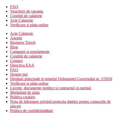
Plaja
FAQ
O plaja privata cu nisip este situata chiar langa hotel
Vouchere de vacanta
Conditii de calatorie
Mese
Acte Calatorie
Mic dejun tip bufet, cina tip bufet sau meniu fix
Verificare si plata online
Divertisment
Acte Calatorie
optiuni de cumparaturi in vecinatatea hotelului (20 de
Agentii
minute pana la cel mai mare centru comercial Dubai Mall)
Business Travel
restaurante
Blog
baruri
Campanii si regulamente
Conditii de calatorie
Activitati sportive
Contact
Gratuit:
fitness
Directiva EAA
FAQ
Copii
Despre noi
Clubul pentru copii si piscina umbrita pentru copii.
Drepturi principale in temeiul Ordonantei Guvernului nr. 2/2018
Verificare si plata online
Internet
Licente, documente juridice si contractul cu turistul
Wifi in zona hotelului si in camere
Modalitati de plata
Politica cookies
Distanţe
Nota de informare privind protectia datelor pentru contactele de
afaceri
Politica de confidentialitate
22 km