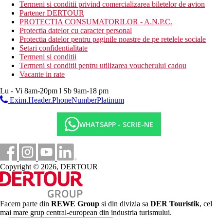
Termeni si conditii privind comercializarea biletelor de avion
Centru turistic
Partener DERTOUR
2,5 km
PROTECTIA CONSUMATORILOR - A.N.P.C.
Magazine
Protectia datelor cu caracter personal
Protectia datelor pentru paginile noastre de pe retelele sociale
0 m
Setari confidentialitate
Distanta pana la plaja
Termeni si conditii
Termeni si conditii pentru utilizarea voucherului cadou
33 km
Vacante in rate
Distanta de cel mai apropiat aeroport
Lu - Vi 8am-20pm l Sb 9am-18 pm
7 km
Exim.Header.PhoneNumberPlatinum
teren de golf
WHATSAPP - SCRIE-NE
Plaja
Sezlonguri si umbrele gratuite pe plaja
Hotel langa plaja
Vacanta la plaja
Copyright © 2026, DERTOUR
Piscine
Facem parte din
REWE Group
si din divizia sa
DER Touristik
, cel
Piscina pentru copii
mai mare grup central-european din industria turismului.
Sezlonguri langa piscina