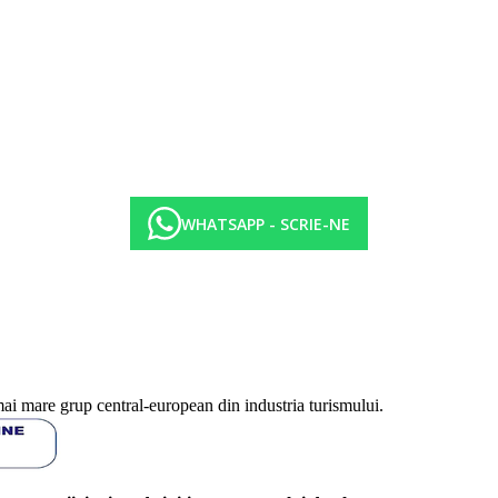
i cafelei
WHATSAPP - SCRIE-NE
ot fi afectate de introducerea unor eventuale masuri de igiena sau antiepid
mai mare grup central-european din industria turismului.