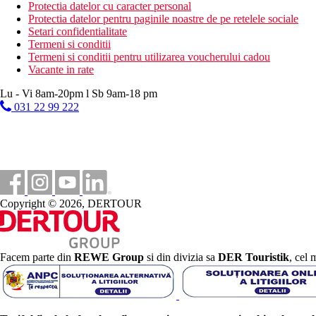
Activitati sportive contra cost
Protectia datelor cu caracter personal
spa & centru de wellness
Protectia datelor pentru paginile noastre de pe retelele sociale
masaj
Setari confidentialitate
sauna
Termeni si conditii
Termeni si conditii pentru utilizarea voucherului cadou
Mese
Vacante in rate
Demipensiune:
micul dejun si cina sub forma de meniu
Lu - Vi 8am-20pm l Sb 9am-18 pm
include bauturi racoritoare nelimitate, cu exceptia ceaiului s
031 22 99 222
doar in restaurantele La Tablita si Market 24
Categoria oficiala
5 stele
Site web
https://www.hyatt.com/
Copyright © 2026, DERTOUR
Nota
Sfera si calitatea serviciilor si activitatilor mentionate mai sus p
Distanţe
Facem parte din
REWE Group
si din divizia sa
DER Touristik
, cel 
6 km
Distanta de cel mai apropiat aeroport