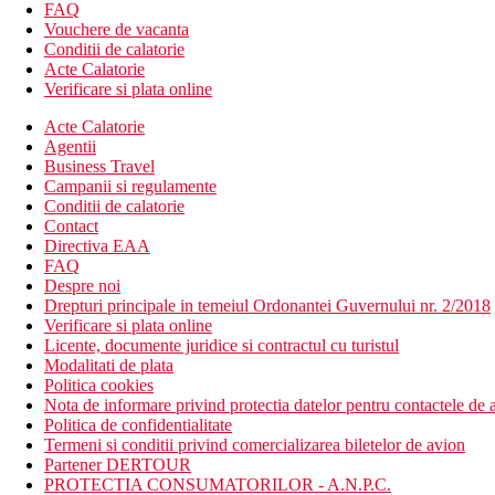
FAQ
intre 12:00 si 22:00. , Check-in devreme de la ora 9:00 a.
Vouchere de vacanta
Suita studio: chicineta
Conditii de calatorie
Acte Calatorie
Doar in camera Suita studio este posibil un pat suplimentar.
Verificare si plata online
Descrierea hotelului
Acte Calatorie
Hotelul dispune de:
Agentii
Business Travel
hol de intrare cu receptie
Campanii si regulamente
463 camere
Conditii de calatorie
WiFi gratuit
Contact
sali de conferinte
Directiva EAA
salon de infrumusetare (contra cost)
FAQ
6 restaurante si baruri
Despre noi
2 piscine exterioare cu temperatura controlata
Drepturi principale in temeiul Ordonantei Guvernului nr. 2/2018
Spa
Verificare si plata online
fitness
Licente, documente juridice si contractul cu turistul
club pentru copii
Modalitati de plata
Descrierea plajei
Politica cookies
Plaja publica La Mer la cca 10 km de hotel
Nota de informare privind protectia datelor pentru contactele de a
Politica de confidentialitate
Activitati sportive gratuite
Termeni si conditii privind comercializarea biletelor de avion
Fitness
Partener DERTOUR
PROTECTIA CONSUMATORILOR - A.N.P.C.