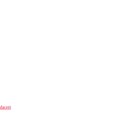
m
faceri