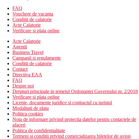
Descrierea hotelului
Hotelul dispune de:
FAQ
Vouchere de vacanta
hol de intrare cu receptie
Conditii de calatorie
197 de camere
Acte Calatorie
4 restaurante si baruri (Mama Restaurant, Mama Trattoria,
Verificare si plata online
Mamm's Bar, Mama Skypool)
Acte Calatorie
4 piscine exterioare (sezlonguri si umbrele gratuite)
Agentii
piscina pentru copii
Business Travel
cinematograf in aer liber CineMama
Campanii si regulamente
fitness
Conditii de calatorie
wellness
Contact
sali de conferinte
Directiva EAA
spalatorie si curatatorie chimica
FAQ
Wi-Fi (gratuit)
Despre noi
Descrierea plajei
Drepturi principale in temeiul Ordonantei Guvernului nr. 2/2018
Plaja publica cu nisip Kite Beach se afla la aproximativ 10
Verificare si plata online
km de hotel.
Licente, documente juridice si contractul cu turistul
Sezlonguri si umbrele de soare sunt disponibile contra
Modalitati de plata
cost.
Politica cookies
Dupa rezervare prealabila, exista posibilitatea unui
Nota de informare privind protectia datelor pentru contactele de
serviciu de transfer oferit de hotel la plaja si inapoi.
afaceri
Politica de confidentialitate
Activitati sportive gratuite
Termeni si conditii privind comercializarea biletelor de avion