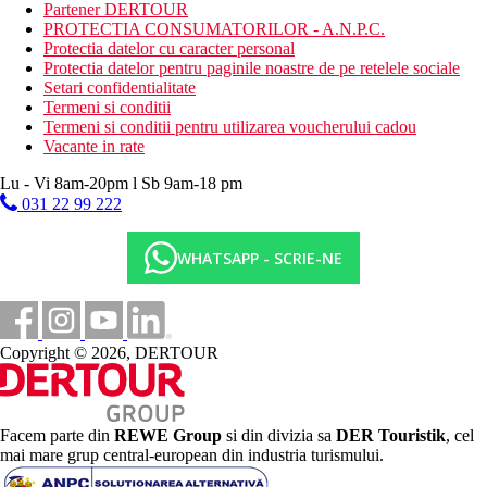
fitness
Partener DERTOUR
PROTECTIA CONSUMATORILOR - A.N.P.C.
Activitati sportive contra cost
Protectia datelor cu caracter personal
sporturi nautice pe plaja
Protectia datelor pentru paginile noastre de pe retelele sociale
masaje
Setari confidentialitate
o gama larga de proceduri si tratamente wellness
Termeni si conditii
Termeni si conditii pentru utilizarea voucherului cadou
Masa
Vacante in rate
Mic dejun:
Lu - Vi 8am-20pm l Sb 9am-18 pm
mic dejun tip bufet
031 22 99 222
Demipensiune:
mic dejun tip bufet
WHATSAPP - SCRIE-NE
cina din meniu fix (à la carte) intr-unul dintre restaurantele
hotelului
Pensiune completa:
Copyright © 2026, DERTOUR
mic dejun tip bufet
pranz si cina din meniu fix (à la carte) intr-unul dintre
restaurantele hotelului
Categoria oficiala
Facem parte din
REWE Group
si din divizia sa
DER Touristik
, cel
5 stele
mai mare grup central-european din industria turismului.
Nota