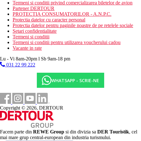
Termeni si conditii privind comercializarea biletelor de avion
Descrierea plajei
Partener DERTOUR
se recomanda un autobuz sau taxi pana la plaja nisipoasa
PROTECTIA CONSUMATORILOR - A.N.P.C.
Protectia datelor cu caracter personal
Activitati sportive gratuite
Protectia datelor pentru paginile noastre de pe retelele sociale
piscine
Setari confidentialitate
seri de filme
Termeni si conditii
Termeni si conditii pentru utilizarea voucherului cadou
Activitati sportive contra cost
Vacante in rate
wellness & spa
fitness
Lu - Vi 8am-20pm l Sb 9am-18 pm
031 22 99 222
Masa
Restaurant tip bufet si a la carte ce servesc toate mesele
zilei cu specific culinar international si local
WHATSAPP - SCRIE-NE
Baruri
Categoria oficiala
5 stele
Copyright © 2026, DERTOUR
Site web
https://www.paramounthotelsdubai.com/dubai
Distanţe
Facem parte din
REWE Group
si din divizia sa
DER Touristik
, cel
mai mare grup central-european din industria turismului.