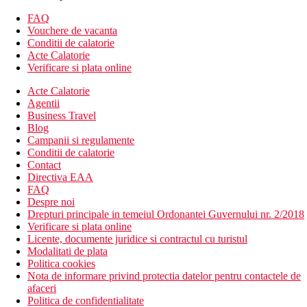
Fier si masa de calcat
FAQ
Descrierea hotelului
Vouchere de vacanta
Hotelul dispune de:
Conditii de calatorie
WiFi gratuit
Acte Calatorie
Cinema cu servire in restaurant
Verificare si plata online
Facilitati pentru intalniri si evenimente
Acte Calatorie
Restaurante si baruri
Agentii
Camere comunicante
Business Travel
Etaje pentru fumatori si nefumatori
Blog
Room Service
Campanii si regulamente
Servicii de babysitting
Conditii de calatorie
Piscina exterioara si piscina pentru copii
Contact
Pause Spa by Chateau Berger
Directiva EAA
Sauna
FAQ
Sala de fitness
Despre noi
Salon de coafura si infrumusetare
Drepturi principale in temeiul Ordonantei Guvernului nr. 2/2018
Frizerie
Verificare si plata online
Magazin Paramount
Licente, documente juridice si contractul cu turistul
Parcare cu valet gratuita
Modalitati de plata
Concierge
Politica cookies
Camera de bagaje
Nota de informare privind protectia datelor pentru contactele de
Spalatorie si curatatorie chimica
afaceri
Schimb valutar
Politica de confidentialitate
Menaj zilnic