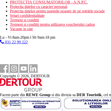
Mic dejun si cina tip bufet sau meniu fix
PROTECTIA CONSUMATORILOR - A.N.P.C.
Protectia datelor cu caracter personal
Pensiune completa
Protectia datelor pentru paginile noastre de pe retelele sociale
Mic dejun, pranz si cina tip bufet sau meniu fix
Setari confidentialitate
Termeni si conditii
Categoria oficiala
Termeni si conditii pentru utilizarea voucherului cadou
3 stele
Vacante in rate
Nota
Lu - Vi 8am-20pm l Sb 9am-18 pm
Sfera si calitatea serviciilor si activitatilor mentionate mai sus p
031 22 99 222
Distanţe
22 km
Distanta de cel mai apropiat aeroport
23 km
Copyright © 2026, DERTOUR
Distanta pana la plaja
Galerie foto
Facem parte din
REWE Group
si din divizia sa
DER Touristik
, cel 