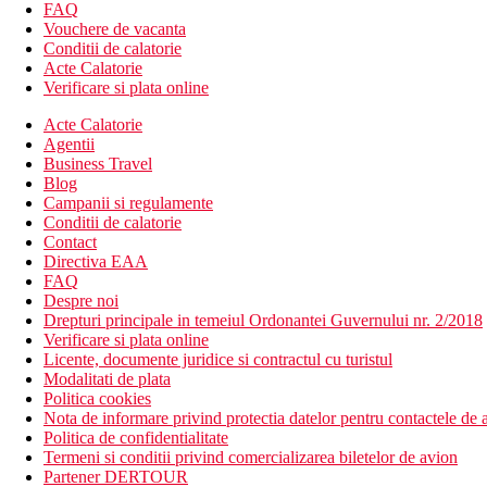
331 camere
FAQ
hol de intrare cu receptie
Vouchere de vacanta
piscina in aer liber
Conditii de calatorie
WiFi gratuit
Acte Calatorie
fitness
Verificare si plata online
restaurant
Acte Calatorie
bar
Agentii
spalatorie
Business Travel
Wifi gratuit
Blog
Descrierea plajei
Campanii si regulamente
plaja publica de nisip
Conditii de calatorie
aprox. 23 km de hotel
Contact
Directiva EAA
Activitati sportive gratuite
FAQ
fitness
Despre noi
Drepturi principale in temeiul Ordonantei Guvernului nr. 2/2018
Activitati sportive contra cost
Verificare si plata online
inchiriere de biciclete
Licente, documente juridice si contractul cu turistul
Modalitati de plata
Mese
Politica cookies
Mic dejun
Nota de informare privind protectia datelor pentru contactele de a
Mic dejun tip bufet sau meniu fix
Politica de confidentialitate
Termeni si conditii privind comercializarea biletelor de avion
Demipensiune
Partener DERTOUR