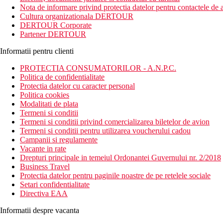
Nota de informare privind protectia datelor pentru contactele de a
Distanta
Cultura organizationala DERTOUR
plaje: 23 km
DERTOUR Corporate
Aeroportul Dubai (DXB) 50 km
Partener DERTOUR
Aeroportul Dubai Al Maktoum (DWC) 22 km
Aeroportul Abu Dhabi 91 km
Informatii pentru clienti
Aeroportul Ras Al Khaimah 133 km
centru: 39 km
PROTECTIA CONSUMATORILOR - A.N.P.C.
magazine: 100 m
Politica de confidentialitate
Protectia datelor cu caracter personal
Descrierea camerei
Politica cookies
Camera dubla Rover, vedere la oras:
Modalitati de plata
Termeni si conditii
aer conditionat
Termeni si conditii privind comercializarea biletelor de avion
TV/sat.
Termeni si conditii pentru utilizarea voucherului cadou
telefon
Campanii si regulamente
wi-fi (gratuit)
Vacante in rate
mini frigider
Drepturi principale in temeiul Ordonantei Guvernului nr. 2/2018
set de cafea si ceai
Business Travel
apa imbuteliata umpluta zilnic gratuit
Protectia datelor pentru paginile noastre de pe retelele sociale
uscator de par
Setari confidentialitate
seif
Directiva EAA
Descrierea hotelului
Informatii despre vacanta