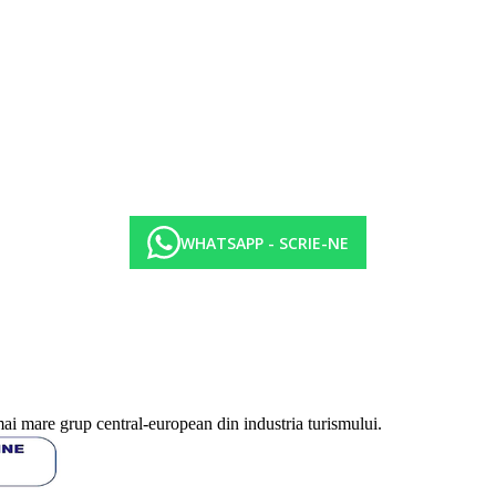
ot fi afectate de introducerea unor eventuale masuri de igiena sau antiepid
WHATSAPP - SCRIE-NE
mai mare grup central-european din industria turismului.