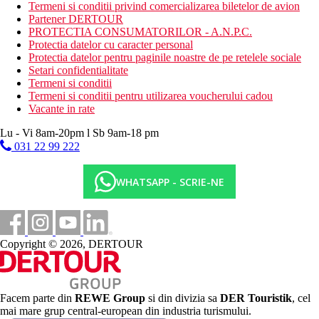
Termeni si conditii privind comercializarea biletelor de avion
Masa
Partener DERTOUR
Mic dejun:
PROTECTIA CONSUMATORILOR - A.N.P.C.
Protectia datelor cu caracter personal
mic dejun tip bufet
Protectia datelor pentru paginile noastre de pe retelele sociale
Setari confidentialitate
Demipensiune:
Termeni si conditii
Termeni si conditii pentru utilizarea voucherului cadou
mic dejun si cina tip bufet
Vacante in rate
Demipensiune Plus:
Lu - Vi 8am-20pm l Sb 9am-18 pm
031 22 99 222
mic dejun si cina tip bufet
la cina sunt incluse 2 bauturi non-alcoolice
WHATSAPP - SCRIE-NE
Distanţe
1,5 km
Magazine
Copyright © 2026, DERTOUR
900 m
Distanta pana la plaja
Facem parte din
REWE Group
si din divizia sa
DER Touristik
, cel
35 km
mai mare grup central-european din industria turismului.
Distanta de cel mai apropiat aeroport