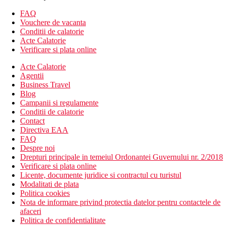
Descrierea hotelului
Hotelul dispune de:
FAQ
Vouchere de vacanta
hol de intrare cu receptie
Conditii de calatorie
6 restaurante si baruri
Acte Calatorie
369 de camere si suite
Verificare si plata online
sala de fitness
Acte Calatorie
centru wellness
Agentii
sali de conferinte
Business Travel
piscina (cu temperatura controlata) si piscina pentru copii
Blog
(cu temperatura controlata)
Campanii si regulamente
Descrierea plajei
Conditii de calatorie
plaja publica cu nisip JBR se afla la aproximativ 900 m de
Contact
hotel
Directiva EAA
sezlongurile si umbrelele pe plaja sunt contra cost.
FAQ
Despre noi
Asctivitati sportive gratuite
Drepturi principale in temeiul Ordonantei Guvernului nr. 2/2018
fitness
Verificare si plata online
Licente, documente juridice si contractul cu turistul
Activitati sportive contra cost
Modalitati de plata
sauna
Politica cookies
baie de aburi
Nota de informare privind protectia datelor pentru contactele de
spa
afaceri
masaje si tratamente de infrumusetare
Politica de confidentialitate