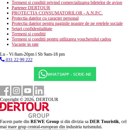
Termeni si conditii privind comercializarea biletelor de avion
Activitati sportive contra cost
Partener DERTOUR
sporturi acvatice
PROTECTIA CONSUMATORILOR - A.N.P.C.
scufundari
Protectia datelor cu caracter personal
pescuit
Protectia datelor pentru paginile noastre de pe retelele sociale
Spa
Setari confidentialitate
Termeni si conditii
Mese
Termeni si conditii pentru utilizarea voucherului cadou
Mic dejun
Vacante in rate
mic dejun tip bufet sau meniu fix la restaurant
Lu - Vi 8am-20pm l Sb 9am-18 pm
Demipensiune plus
031 22 99 222
mic dejun tip bufet sau meniu fix la restaurant
pranz sau cina tip bufet sau meniu fix in Restaurant sau
Pool Lounge, pretul include si bauturi racoritoare
WHATSAPP - SCRIE-NE
selectate, cafea si ceai
Pensiune completa plus
mic dejun tip bufet sau meniu fix la restaurant
Copyright © 2026, DERTOUR
pranz tip bufet sau meniu fix in Restaurant sau Pool
Lounge, pretul include si bauturi racoritoare selectate,
cafea si ceai
cina tip bufet sau meniu fix in Restaurant sau Pool
Lounge, pretul include si bauturi racoritoare selectate,
Facem parte din
REWE Group
si din divizia sa
DER Touristik
, cel
cafea si ceai
mai mare grup central-european din industria turismului.