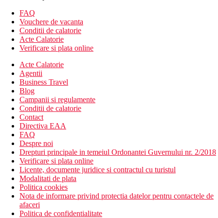
FAQ
Camera dubla, Deluxe, vedere la piscina: vedere la
Vouchere de vacanta
piscina, balcon
Conditii de calatorie
Camera dubla, Deluxe, vedere la mare: vedere la mare,
Acte Calatorie
balcon
Verificare si plata online
Descrierea hotelului
Acte Calatorie
Hotelul dispune de:
Agentii
Business Travel
hol de intrare cu receptie
Blog
196 camere si 172 apartamente
Campanii si regulamente
un total de 4 restaurante și baruri
Conditii de calatorie
WiFi gratuit
Contact
club pentru copii
Directiva EAA
SPA
FAQ
fitness
Despre noi
3 piscine
Drepturi principale in temeiul Ordonantei Guvernului nr. 2/2018
Wifi gratuit
Verificare si plata online
Descrierea plajei
Licente, documente juridice si contractul cu turistul
plaja de nisip chiar langa hotel
Modalitati de plata
sezlonguri si umbrele gratuite
Politica cookies
Nota de informare privind protectia datelor pentru contactele de
Activitati sportive gratuite
afaceri
fitness
Politica de confidentialitate