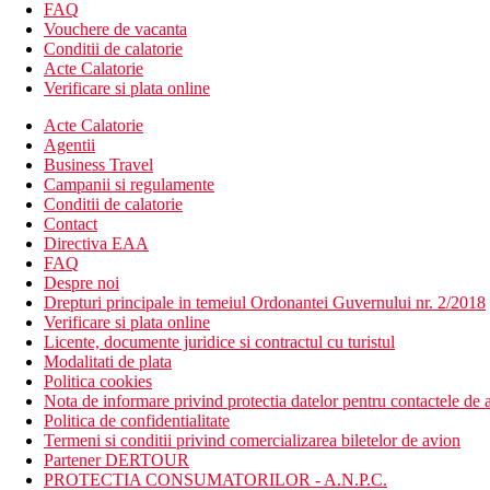
FAQ
Vouchere de vacanta
Camera dubla, Superior, vedere la mare: spatioasa, 41 m2.
Conditii de calatorie
Camera dubla, Premium, vedere la mare: spatioasa, 45 m2
Acte Calatorie
Toate camerele dispun de un pat suplimentar; in cazul ocupar
Verificare si plata online
Descrierea hotelului
Acte Calatorie
Hotelul dispune de:
Agentii
Business Travel
holul de intrare cu receptie
Campanii si regulamente
257 camere si apartamente
Conditii de calatorie
restaurantul principal Breeze cu bufet
Contact
restaurante à la carte (steakhouse, indian)
Directiva EAA
bar in hol
FAQ
bar pe plaja
Despre noi
bar langa piscina
Drepturi principale in temeiul Ordonantei Guvernului nr. 2/2018
3 piscine in aer liber (sezlonguri si umbrele gratuite)
Verificare si plata online
2 piscine pentru copii (sezlonguri si umbrele gratuite)
Licente, documente juridice si contractul cu turistul
mini-club pentru copii (4-12 ani)
Modalitati de plata
loc de joaca pentru copii
Politica cookies
magazin
Nota de informare privind protectia datelor pentru contactele de a
fitness
Politica de confidentialitate
SPA
Termeni si conditii privind comercializarea biletelor de avion
sala de conferinte
Partener DERTOUR
Descrierea plajei
PROTECTIA CONSUMATORILOR - A.N.P.C.