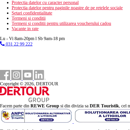
plaja privata cu nisip chiar langa hotel
Protectia datelor cu caracter personal
intrare lina in mare
Protectia datelor pentru paginile noastre de pe retelele sociale
sezlonguri si umbrele de soare gratuite
Setari confidentialitate
Termeni si conditii
Activitati sportive gratuite
Termeni si conditii pentru utilizarea voucherului cadou
fitness
Vacante in rate
volei pe plaja
sauna
Lu - Vi 8am-20pm l Sb 9am-18 pm
jacuzzi
031 22 99 222
Activitati sportive contra cost
sporturi nautice pe plaja
mini-golf
masaje
Masa
Copyright © 2026, DERTOUR
All Inclusive:
mic dejun (07:00-10:30), pranz (12:30-15:00) si cina (18:3
bauturi alcoolice si non-alcoolice locale nelimitate (11:00-
inghetata pentru copii sub 12 ani (11:00-17:00)
Facem parte din
REWE Group
si din divizia sa
DER Touristik
, cel 
minibarul si room service nu sunt incluse in pachet
Ultra All Inclusive: