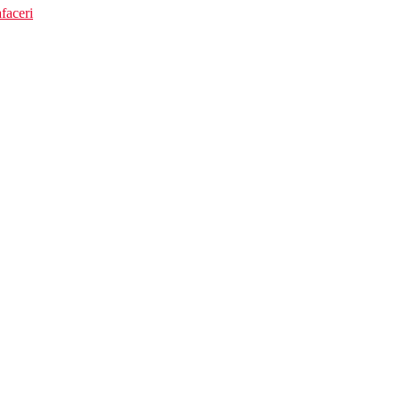
faceri
ispun de dotarile mentionate mai sus):