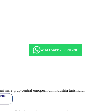
WHATSAPP - SCRIE-NE
0-22:30) sub forma de bufet in restaurantul principal al hotelului Breez
22:00)
mai mare grup central-european din industria turismului.