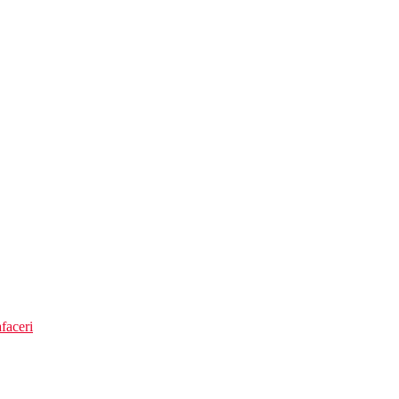
.
ii 2+2, al doilea copil imparte patul cu parintii.
faceri