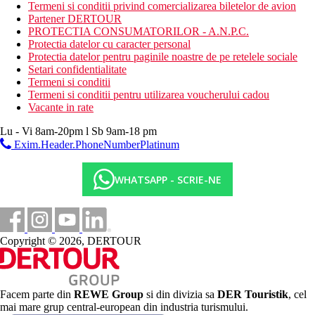
baie cu aburi
Termeni si conditii privind comercializarea biletelor de avion
sauna
Partener DERTOUR
jacuzzi
PROTECTIA CONSUMATORILOR - A.N.P.C.
Protectia datelor cu caracter personal
Activitati sportive contra cost
Protectia datelor pentru paginile noastre de pe retelele sociale
sporturi nautice motorizate si nemotorizate pe plaja
Setari confidentialitate
masaje
Termeni si conditii
Termeni si conditii pentru utilizarea voucherului cadou
Dieta
Vacante in rate
Ultra All Inclusive:
Lu - Vi 8am-20pm l Sb 9am-18 pm
mic dejun, pranz si cina tip bufet
Exim.Header.PhoneNumberPlatinum
gustari pe parcursul zilei
bauturi alcoolice si non-alcoolice
WHATSAPP - SCRIE-NE
Categoria oficiala
5 stele
Site web
https://so-hotels.com/en/ras-al-khaimah/
Copyright © 2026, DERTOUR
Distanţe
Facem parte din
REWE Group
si din divizia sa
DER Touristik
, cel
33 km
mai mare grup central-european din industria turismului.
Distanta de cel mai apropiat aeroport