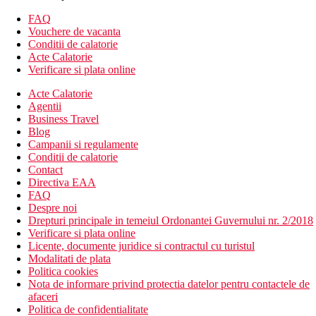
Descrierea hotelului
Hotelul dispune de:
FAQ
Vouchere de vacanta
hol de intrare cu receptie
Conditii de calatorie
257 de camere si suite
Acte Calatorie
2 piscine
Verificare si plata online
13 restaurante si baruri
Acte Calatorie
sali de conferinte
Agentii
sala de fitness
Business Travel
SPA
Blog
club pentru copii
Campanii si regulamente
club pentru adolescenti
Conditii de calatorie
Descrierea plajei
Contact
plaja cu nisip
Directiva EAA
sezlonguri si umbrele gratuite
FAQ
Despre noi
Activitati sportive gratuite
Drepturi principale in temeiul Ordonantei Guvernului nr. 2/2018
fitness
Verificare si plata online
ping-pong
Licente, documente juridice si contractul cu turistul
volei pe plaja
Modalitati de plata
fitness in aer liber
Politica cookies
terenuri de pickle ball
Nota de informare privind protectia datelor pentru contactele de
lectii de grup (yoga, pilates, cross fit, box, spinning,
afaceri
paddle board)
Politica de confidentialitate