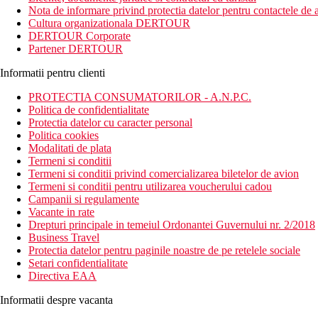
linistit cu peisaje naturale unice.
Nota de informare privind protectia datelor pentru contactele de a
Cultura organizationala DERTOUR
Distanta
DERTOUR Corporate
plaje: 400 m
Partener DERTOUR
aeroport: 119 km
centru: 6 km
Informatii pentru clienti
magazine: 0 m, in hotel
PROTECTIA CONSUMATORILOR - A.N.P.C.
Descrierea camerei
Politica de confidentialitate
Bungalou, vedere la gradina:
Protectia datelor cu caracter personal
Politica cookies
aer conditionat (controlat ind.)
Modalitati de plata
camere renovate
Termeni si conditii
prosoape
Termeni si conditii privind comercializarea biletelor de avion
TV cu receptie satelit
Termeni si conditii pentru utilizarea voucherului cadou
frigider
Campanii si regulamente
baie/toaleta (uscator de par si papuci)
Vacante in rate
Wifi (gratuit)
Drepturi principale in temeiul Ordonantei Guvernului nr. 2/2018
seif
Business Travel
serviciu de spalatorie (contra cost)
Protectia datelor pentru paginile noastre de pe retelele sociale
balcon sau terasa
Setari confidentialitate
uscator de par
Directiva EAA
halat de baie
papuci de baie
Informatii despre vacanta
Alte tipuri de camere (daca nu se specifica altfel, camerele au 