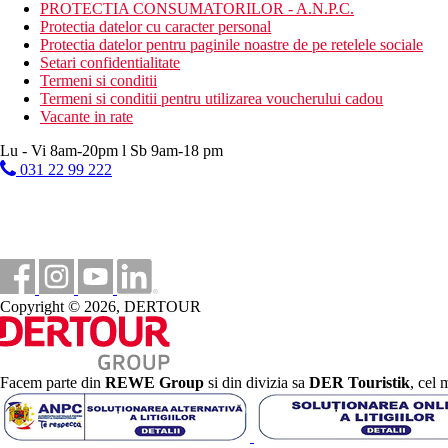
PROTECTIA CONSUMATORILOR - A.N.P.C.
teren de tenis
Protectia datelor cu caracter personal
parcare
Protectia datelor pentru paginile noastre de pe retelele sociale
bussiness center
Setari confidentialitate
Wifi
Termeni si conditii
220 de camere & bungalouri
Termeni si conditii pentru utilizarea voucherului cadou
Spa (contra cost)
Vacante in rate
salon de infrumusetare (contra cost)
servicii de spalatorie (contra cost)
Lu - Vi 8am-20pm l Sb 9am-18 pm
cabinet medical (contra cost)
031 22 99 222
schimb valutar
inchiriere masini, motociclete si biciclete
minimarket
salon de infrumusetare
transfer de la/la aeroport (contra cost)
babysitting (contra cost)
serviciu de trezire
Copyright © 2026, DERTOUR
Descrierea plajei
plaja cu nisip si pietris
sezlonguri si umbrele gratuite
Facem parte din
REWE Group
si din divizia sa
DER Touristik
, cel 
Activitati sportive gratuite
programe de animatie
fitness
baschet