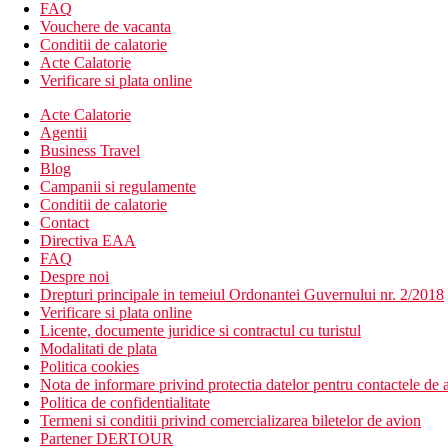
FAQ
Vouchere de vacanta
Bungalou, vedere la piscina
Conditii de calatorie
Bungalou, vedere la mare
Acte Calatorie
Camera de familie, vedere la mare: camera spatioasa pentru
Verificare si plata online
Bungalou, vedere la gradina: set si facilitati pentru prepara
Bungalou, vedere la piscina: facilitati pentru prepararea de 
Acte Calatorie
Maisonette de familie, vedere la mare: spatioasa
Agentii
Bungalou de familie, vedere la gradina: dormitor spatios
Business Travel
Bungalou de familie, superior, vedere la gradina: dormitor 
Blog
Bungalou de familie, superior, vedere la mare: dormitor sp
Campanii si regulamente
Conditii de calatorie
Descrierea hotelului
Contact
Hotelul dispune de:
Directiva EAA
FAQ
receptie deschisa non stop
Despre noi
restaurant principal
Drepturi principale in temeiul Ordonantei Guvernului nr. 2/2018
restaurant a la carte (bucatarie greceasca, gratar)
Verificare si plata online
bar pe plaja
Licente, documente juridice si contractul cu turistul
snack bar
Modalitati de plata
lobby bar
Politica cookies
piscina
Nota de informare privind protectia datelor pentru contactele de a
piscina pentru copii
Politica de confidentialitate
mini club
Termeni si conditii privind comercializarea biletelor de avion
Wifi in toata zona hotelului
Partener DERTOUR
sala de conferinte