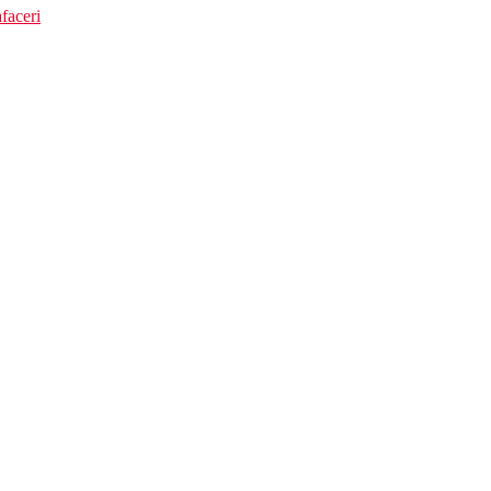
faceri
facilitatile de mai sus):