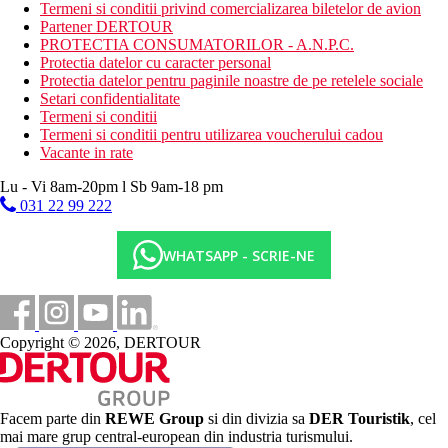
Bauturi alcoolice si nealcoolice selectate de productie
Termeni si conditii privind comercializarea biletelor de avion
locala (10.30 a.m.-11.00 p.m.)
Partener DERTOUR
*Pentru cina este necesara tinuta formala. Orele enumerate pot fi
PROTECTIA CONSUMATORILOR - A.N.P.C.
modificate.
Protectia datelor cu caracter personal
Protectia datelor pentru paginile noastre de pe retelele sociale
Categoria oficiala
Setari confidentialitate
4 stele
Termeni si conditii
Termeni si conditii pentru utilizarea voucherului cadou
Nota
Vacante in rate
In Grecia, trebuie sa platiti taxa turistica in functie de
categoria hotelului. Taxa nu este inclusa in pretul turului si
Lu - Vi 8am-20pm l Sb 9am-18 pm
trebuie platita de catre client direct la receptia hotelului.
031 22 99 222
Taxa turistica
Incepand cu 2025, in Grecia exista obligatia de a plati taxa
WHATSAPP - SCRIE-NE
climatica in functie de categoria de hotel. Taxa nu este inclusa in
tariful ofertei si va fi achitata de catre client la receptia hotelului.
Noile taxe de statiune in Grecia sunt (Aprilie – Octombrie):
10.00 €. Tarifele afisate sunt pe camera/noapte.
Copyright © 2026, DERTOUR
Distanţe
44 km
Facem parte din
REWE Group
si din divizia sa
DER Touristik
, cel
Distanta de cel mai apropiat aeroport
mai mare grup central-european din industria turismului.