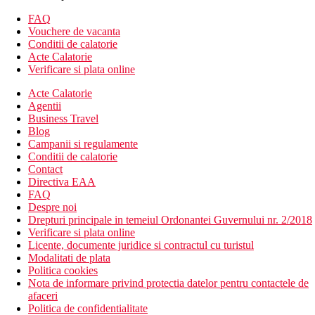
hol de intrare cu receptie
restaurant
FAQ
piscina exterioara
Vouchere de vacanta
terasa cu umbrele si sezlonguri gratuit, prosoape contra
Conditii de calatorie
depozit
Acte Calatorie
restaurant si bar la piscina
Verificare si plata online
Descrierea plajei
Acte Calatorie
un total de 3 golfuri mici, cu pietris, sunt separate de zona
Agentii
hotelului doar printr-un drum cu trafic redus
Business Travel
sezlonguri si umbrele contra cost
Blog
Campanii si regulamente
Oferta sportiva
Conditii de calatorie
Gratuit: tenis, volei, teren de fotbal, tenis de masa.
Contact
Contra cost: biliard.
Directiva EAA
FAQ
Internet
Despre noi
Gratuit: WiFi in hol si camere.
Drepturi principale in temeiul Ordonantei Guvernului nr. 2/2018
Verificare si plata online
Mese
Licente, documente juridice si contractul cu turistul
All Inclusive
Modalitati de plata
Mic dejun, pranz si cina tip bufet.
Politica cookies
Mic dejun continental tarziu (10.00-10.30)
Nota de informare privind protectia datelor pentru contactele de
Gustare usoara (12.00–16.00)
afaceri
Inghetata pentru copii (10:30 a.m.–11:00 p.m.)
Politica de confidentialitate