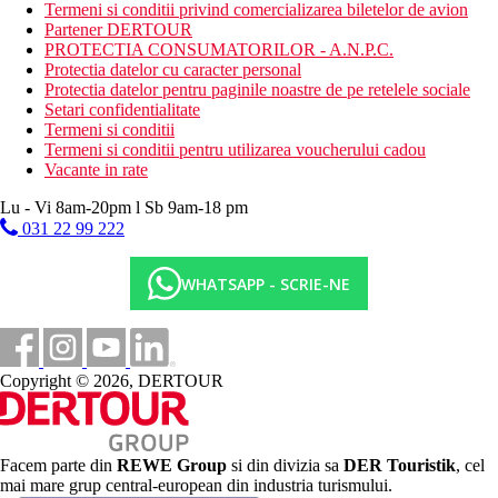
biliard
Termeni si conditii privind comercializarea biletelor de avion
masaje
Partener DERTOUR
sporturi nautice pe plaja
PROTECTIA CONSUMATORILOR - A.N.P.C.
scufundari
Protectia datelor cu caracter personal
Protectia datelor pentru paginile noastre de pe retelele sociale
Masa
Setari confidentialitate
Demipensiune:
Termeni si conditii
Termeni si conditii pentru utilizarea voucherului cadou
Mic dejun si cina tip bufet
Vacante in rate
All inclusive:
Lu - Vi 8am-20pm l Sb 9am-18 pm
Mic dejun, pranz si cina tip bufet.
031 22 99 222
Bauturi alcoolice si non-alcoolice in timpul zilei (10.00-
24.00)
Bauturi racoritoare in timpul zilei, gustare, inghetata
WHATSAPP - SCRIE-NE
(16.00-18.00)
Categoria oficiala
5 stele
Copyright © 2026, DERTOUR
Nota
In Grecia se plateste o taxa climatica, care nu este inclusa in
pretul turului. Clientul plateste direct la receptia hotelului.
Valoarea acestuia depinde de categoria hotelului. Valoarea taxei
Facem parte din
REWE Group
si din divizia sa
DER Touristik
, cel
pentru sejururi in perioada martie-octombrie 2024: 1,50
mai mare grup central-european din industria turismului.
EUR/camera/noapte/hotel 1* si 2*, 3 EUR/camera/noapte/hotel