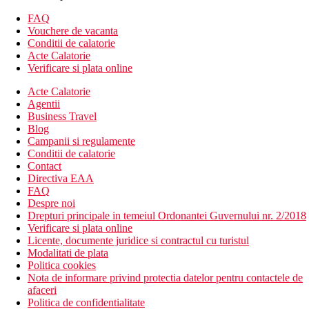
353 camere
hol cu ​​receptie
FAQ
4 restaurante à la carte (contra cost si cu rezervare)
Vouchere de vacanta
2 lobby bar
Conditii de calatorie
schimb valutar
Acte Calatorie
minimarket
Verificare si plata online
piscina interioara
Acte Calatorie
2 piscine exterioare (terasa cu sezlonguri si umbrele
Agentii
gratuite, prosoape contra cost)
Business Travel
2 baruri langa piscina
Blog
bar pe acoperisul hotelului
Campanii si regulamente
Wifi
Conditii de calatorie
Descrierea plajei
Contact
plaja cu pietris
Directiva EAA
sezlonguri, umbrele si prosoape gratuite
FAQ
bar pe plaja
Despre noi
Drepturi principale in temeiul Ordonantei Guvernului nr. 2/2018
Activitati sportive gratuite
Verificare si plata online
fitness
Licente, documente juridice si contractul cu turistul
yoga
Modalitati de plata
pilates
Politica cookies
tenis de masa
Nota de informare privind protectia datelor pentru contactele de
afaceri
Activitati sportive contra cost
Politica de confidentialitate