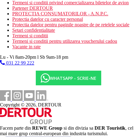
Mic dejun (8:00-10:00), pranz (13:00-14:15), cina (19:00-
Termeni si conditii privind comercializarea biletelor de avion
20:30) bufet.
Partener DERTOUR
Bauturi racoritoare usoare (16.45-18.00)
PROTECTIA CONSUMATORILOR - A.N.P.C.
Bauturi racoritoare, bere, vin, bauturi alcoolice (toate
Protectia datelor cu caracter personal
produse local), cafea filtrata, ceai (10.00-22.00)
Protectia datelor pentru paginile noastre de pe retelele sociale
*Va rugam sa retineti: orele si locatiile de mai sus pot fi
Setari confidentialitate
modificate.
Termeni si conditii
Termeni si conditii pentru utilizarea voucherului cadou
Categoria oficiala
Vacante in rate
4 stele
Lu - Vi 8am-20pm l Sb 9am-18 pm
Nota
031 22 99 222
In Grecia, trebuie sa platiti taxa turistica in functie de
categoria hotelului. Taxa nu este inclusa in pretul turului si
trebuie platita de catre client direct la receptia hotelului.
WHATSAPP - SCRIE-NE
Taxa turistica
Incepand cu 2025, in Grecia exista obligatia de a plati taxa
climatica in functie de categoria de hotel. Taxa nu este inclusa in
tariful ofertei si va fi achitata de catre client la receptia hotelului.
Copyright © 2026, DERTOUR
Noile taxe de statiune in Grecia sunt (Aprilie – Octombrie):
10.00 €. Tarifele afisate sunt pe camera/noapte.
Distanţe
Facem parte din
REWE Group
si din divizia sa
DER Touristik
, cel
mai mare grup central-european din industria turismului.