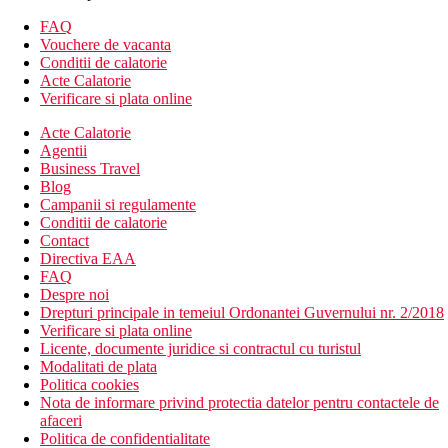
Descrierea hotelului
FAQ
hol de intrare cu receptie
Vouchere de vacanta
bar
Conditii de calatorie
restaurantul principal
Acte Calatorie
Wi-Fi (gratuit)
Verificare si plata online
loc de joaca
Acte Calatorie
piscina cu apa dulce (sezlonguri si umbrele gratuite)
Agentii
loc de parcare (gratuit, in limita disponibilitatii)
Business Travel
Descrierea plajei
Blog
pietris
Campanii si regulamente
accesibil prin comunicare locala
Conditii de calatorie
sezlonguri si umbrele gratuite
Contact
Directiva EAA
Activitati gratuite
FAQ
fitness
Despre noi
programe de seara neregulate
Drepturi principale in temeiul Ordonantei Guvernului nr. 2/2018
tenis de masa
Verificare si plata online
Licente, documente juridice si contractul cu turistul
Activitati sportive contra cost
Modalitati de plata
inchiriere de biciclete
Politica cookies
Nota de informare privind protectia datelor pentru contactele de
Mese
afaceri
All Inclusive
Politica de confidentialitate