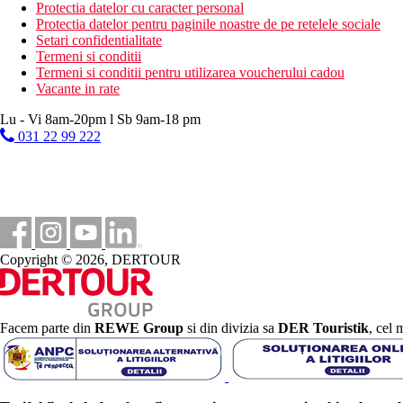
Protectia datelor cu caracter personal
Protectia datelor pentru paginile noastre de pe retelele sociale
17 km
Setari confidentialitate
Centrul orasului
Termeni si conditii
16 km
Termeni si conditii pentru utilizarea voucherului cadou
Distanta de cel mai apropiat aeroport
Vacante in rate
200 m
Lu - Vi 8am-20pm l Sb 9am-18 pm
Magazine
031 22 99 222
200 m
Distanta pana la plaja
3,5 km
teren de golf
Copyright © 2026, DERTOUR
Plaja
Sezlonguri pe plaja contra cost
Umbrele pe plaja contra cost
Facem parte din
REWE Group
si din divizia sa
DER Touristik
, cel 
Vacanta la plaja
Piscine