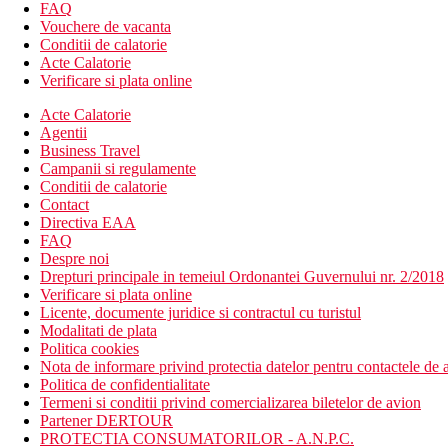
FAQ
Sport si relaxare
Vouchere de vacanta
Gratuit: 3 terenuri de tenis (iluminat contra cost), tenis de 
Conditii de calatorie
Contra cost: biciclete montane si sporturi nautice pe plaja,
Acte Calatorie
Verificare si plata online
Mese
Mic dejun
Acte Calatorie
Bufet mic dejun.
Agentii
Demipensiune
Business Travel
Mic dejun si cina tip bufet.
Campanii si regulamente
All Inclusive
Conditii de calatorie
Mic dejun, pranz si cina tip bufet
Contact
Gustare rece si fierbinte (10.00-18.00)
Directiva EAA
Inghetata in timpul zilei
FAQ
Gustare la miezul noptii (23:00-01:00)
Despre noi
Bauturi nealcoolice si alcoolice de productie locala si inte
Drepturi principale in temeiul Ordonantei Guvernului nr. 2/2018
Verificare si plata online
Categoria oficiala
Licente, documente juridice si contractul cu turistul
5 stele
Modalitati de plata
Politica cookies
Taxa turistica
Nota de informare privind protectia datelor pentru contactele de a
Incepand cu 2025, in Grecia exista obligatia de a plati taxa climatic
Politica de confidentialitate
statiune in Grecia sunt (Aprilie – Octombrie): 15.00 €. Tarifele a
Termeni si conditii privind comercializarea biletelor de avion
Partener DERTOUR
Distanţe
PROTECTIA CONSUMATORILOR - A.N.P.C.