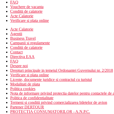
Gratuit: Wifi in zonele publice ale hotelului si in camere.
FAQ
Vouchere de vacanta
Mese
Conditii de calatorie
Mic dejun
Acte Calatorie
Bufet mic dejun.
Verificare si plata online
Demipensiune
Mic dejun si cina tip bufet.
Acte Calatorie
Agentii
Categoria oficiala
Business Travel
4 stele
Campanii si regulamente
Conditii de calatorie
Nota
Contact
In Grecia, trebuie sa platiti taxa turistica in functie de categ
Directiva EAA
FAQ
Taxa turistica
Despre noi
Incepand cu 2025, in Grecia exista obligatia de a plati taxa climatic
Drepturi principale in temeiul Ordonantei Guvernului nr. 2/2018
statiune in Grecia sunt (Aprilie – Octombrie): 10.00 €. Tarifele a
Verificare si plata online
Licente, documente juridice si contractul cu turistul
Distanţe
Modalitati de plata
Politica cookies
300 m
Nota de informare privind protectia datelor pentru contactele de a
Centrul orasului
Politica de confidentialitate
Termeni si conditii privind comercializarea biletelor de avion
0 m
Partener DERTOUR
Distanta pana la plaja
PROTECTIA CONSUMATORILOR - A.N.P.C.