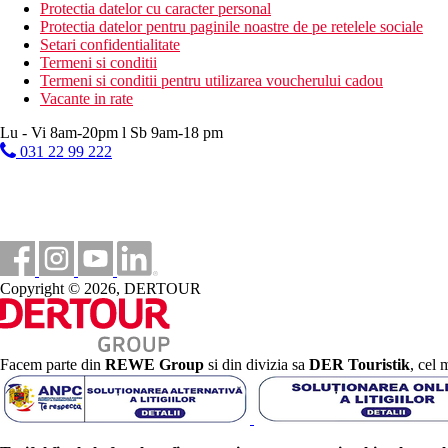
Protectia datelor cu caracter personal
45 km
Protectia datelor pentru paginile noastre de pe retelele sociale
Distanta de cel mai apropiat aeroport
Setari confidentialitate
Termeni si conditii
Plaja
Termeni si conditii pentru utilizarea voucherului cadou
Vacante in rate
Sezlonguri si umbrele gratuite pe plaja
Lu - Vi 8am-20pm l Sb 9am-18 pm
Hotel langa plaja
031 22 99 222
Vacanta la plaja
Piscine
Sezlonguri si umbrele gratuite la piscina
Galerie foto
Copyright © 2026, DERTOUR
Facem parte din
REWE Group
si din divizia sa
DER Touristik
, cel 