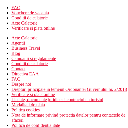
Plaja Moraitika este la aproximativ 250 m.
Sezlonguri si umbrele contra cost.
FAQ
Vouchere de vacanta
Internet
Conditii de calatorie
Gratuit: WiFi in tot hotelul si in camere.
Acte Calatorie
Verificare si plata online
Activitati sportive contra cost
tenis de masa
Acte Calatorie
biliard
Agentii
sporturi nautice pe plaja
Business Travel
Blog
Mese
Campanii si regulamente
Demipensiune
Conditii de calatorie
Mic dejun (07:30-10:00) si cina (18:30-21:30) bufet
Contact
Gustare usoara in timpul zilei (10:00-23:30)
Directiva EAA
Bauturi alcoolice si nealcoolice la cina contra cost
FAQ
Despre noi
Categoria oficiala
Drepturi principale in temeiul Ordonantei Guvernului nr. 2/2018
3 stele
Verificare si plata online
Licente, documente juridice si contractul cu turistul
Nota
Modalitati de plata
In Grecia, trebuie sa platiti taxa turistica in functie de
Politica cookies
categoria hotelului. Taxa nu este inclusa in pretul turului si
Nota de informare privind protectia datelor pentru contactele de
trebuie platita de catre client direct la receptia hotelului.
afaceri
Politica de confidentialitate
Taxa turistica