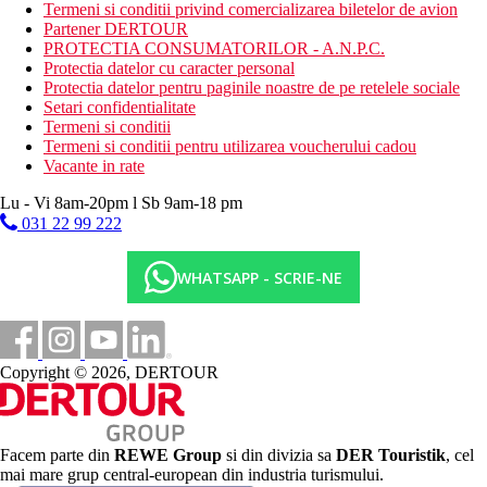
Termeni si conditii privind comercializarea biletelor de avion
Incepand cu 2025, in Grecia exista obligatia de a plati taxa
Partener DERTOUR
climatica in functie de categoria de hotel. Taxa nu este inclusa in
PROTECTIA CONSUMATORILOR - A.N.P.C.
tariful ofertei si va fi achitata de catre client la receptia hotelului.
Protectia datelor cu caracter personal
Noile taxe de statiune in Grecia sunt (Aprilie – Octombrie): 5.00
Protectia datelor pentru paginile noastre de pe retelele sociale
€. Tarifele afisate sunt pe camera/noapte.
Setari confidentialitate
Termeni si conditii
Distanţe
Termeni si conditii pentru utilizarea voucherului cadou
Vacante in rate
200 m
Lu - Vi 8am-20pm l Sb 9am-18 pm
Centrul orasului
031 22 99 222
100 m
Distanta pana la plaja
WHATSAPP - SCRIE-NE
150 m
Statie de autobuz
20 km
Copyright © 2026, DERTOUR
Distanta de cel mai apropiat aeroport
Plaja
Facem parte din
REWE Group
si din divizia sa
DER Touristik
, cel
Sezlonguri pe plaja contra cost
mai mare grup central-european din industria turismului.
Umbrele pe plaja contra cost