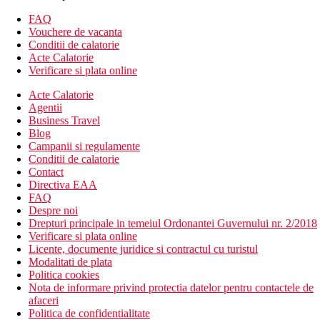
Plaja cu nisip este situata la aproximativ 250 m de hotel.
Sezlonguri si umbrele pe plaja contra cost.
FAQ
Vouchere de vacanta
Internet
Conditii de calatorie
Contra cost: wifi in zona hotelului.
Acte Calatorie
Verificare si plata online
Activitati sportive contra cost
biliard, sporturi nautice pe plaja.
Acte Calatorie
Agentii
Mese
Business Travel
Demipensiune
Blog
Bufet demipensiune.
Campanii si regulamente
Conditii de calatorie
Categoria oficiala
Contact
3 stele
Directiva EAA
FAQ
Nota
Despre noi
In Grecia, trebuie sa platiti taxa turistica in functie de
Drepturi principale in temeiul Ordonantei Guvernului nr. 2/2018
categoria hotelului. Taxa nu este inclusa in pretul turului si
Verificare si plata online
trebuie platita de catre client direct la receptia hotelului.
Licente, documente juridice si contractul cu turistul
Modalitati de plata
Taxa turistica
Politica cookies
Incepand cu 2025, in Grecia exista obligatia de a plati taxa
Nota de informare privind protectia datelor pentru contactele de
climatica in functie de categoria de hotel. Taxa nu este inclusa in
afaceri
tariful ofertei si va fi achitata de catre client la receptia hotelului.
Politica de confidentialitate
Noile taxe de statiune in Grecia sunt (Aprilie – Octombrie): 5.00