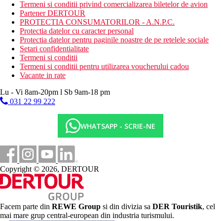
Termeni si conditii privind comercializarea biletelor de avion
€. Tarifele afisate sunt pe camera/noapte.
Partener DERTOUR
PROTECTIA CONSUMATORILOR - A.N.P.C.
Distanţe
Protectia datelor cu caracter personal
Protectia datelor pentru paginile noastre de pe retelele sociale
100 m
Setari confidentialitate
Centrul orasului
Termeni si conditii
Termeni si conditii pentru utilizarea voucherului cadou
36 km
Vacante in rate
Distanta de cel mai apropiat aeroport
Lu - Vi 8am-20pm l Sb 9am-18 pm
250 m
031 22 99 222
Distanta pana la plaja
WHATSAPP - SCRIE-NE
Plaja
Sezlonguri pe plaja contra cost
Umbrele pe plaja contra cost
Vacanta la plaja
Copyright © 2026, DERTOUR
Piscine
Facem parte din
REWE Group
si din divizia sa
DER Touristik
, cel
Sezlonguri si umbrele gratuite la piscina
mai mare grup central-european din industria turismului.
Piscina pentru copii