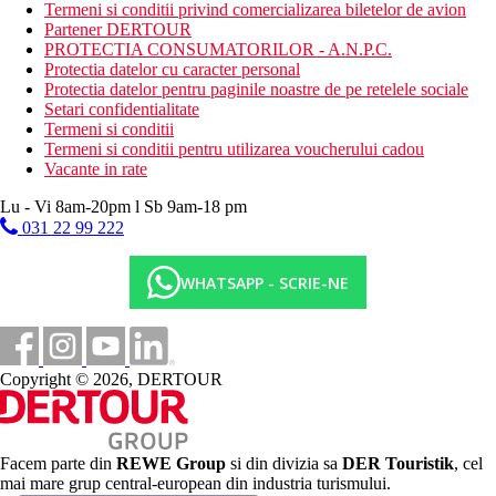
teren de joaca pentru copii
Termeni si conditii privind comercializarea biletelor de avion
spalatorie (contra cost)
Partener DERTOUR
babysitting (contra cost)
PROTECTIA CONSUMATORILOR - A.N.P.C.
terasa
Protectia datelor cu caracter personal
gradina
Protectia datelor pentru paginile noastre de pe retelele sociale
parcare
Setari confidentialitate
camera de bagaje
Termeni si conditii
receptie deschisa non stop
Termeni si conditii pentru utilizarea voucherului cadou
club pentru copii
Vacante in rate
restaurante
baruri
Lu - Vi 8am-20pm l Sb 9am-18 pm
031 22 99 222
Descrierea plajei
plaja cu nisip
WHATSAPP - SCRIE-NE
Activitati sportive gratuite
aerobic
divertisment de seara
club pentru copii
tenis de masa
Copyright © 2026, DERTOUR
teren de joaca pentru copii
Activitati sportive contra cost
biliard
Facem parte din
REWE Group
si din divizia sa
DER Touristik
, cel
masaj
mai mare grup central-european din industria turismului.
Spa