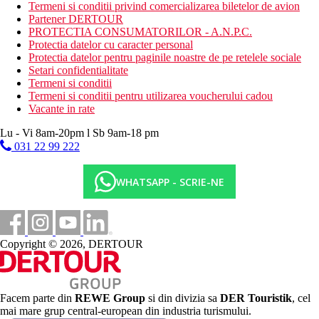
teren de joaca pentru copii
Termeni si conditii privind comercializarea biletelor de avion
spalatorie (contra cost)
Partener DERTOUR
babysitting (contra cost)
PROTECTIA CONSUMATORILOR - A.N.P.C.
terasa
Protectia datelor cu caracter personal
gradina
Protectia datelor pentru paginile noastre de pe retelele sociale
parcare
Setari confidentialitate
camera de bagaje
Termeni si conditii
receptie deschisa non stop
Termeni si conditii pentru utilizarea voucherului cadou
club pentru copii
Vacante in rate
restaurante
baruri
Lu - Vi 8am-20pm l Sb 9am-18 pm
031 22 99 222
Descrierea plajei
plaja cu nisip
WHATSAPP - SCRIE-NE
Activitati sportive gratuite
aerobic
divertisment de seara
club pentru copii
tenis de masa
Copyright © 2026, DERTOUR
teren de joaca pentru copii
Activitati sportive contra cost
biliard
Facem parte din
REWE Group
si din divizia sa
DER Touristik
, cel
masaj
mai mare grup central-european din industria turismului.
Spa