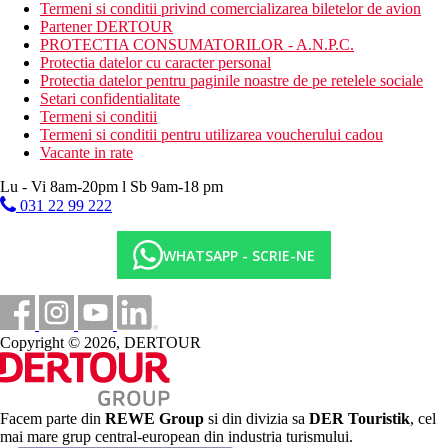
Termeni si conditii privind comercializarea biletelor de avion
Mese
Partener DERTOUR
Demipensiune
PROTECTIA CONSUMATORILOR - A.N.P.C.
Mic dejun tip bufet, cina servita (la alegere din meniu)
Protectia datelor cu caracter personal
Protectia datelor pentru paginile noastre de pe retelele sociale
Categoria oficiala
Setari confidentialitate
3 stele
Termeni si conditii
Termeni si conditii pentru utilizarea voucherului cadou
Nota
Vacante in rate
In Grecia, trebuie sa platiti taxa turistica in functie de categoria
Lu - Vi 8am-20pm l Sb 9am-18 pm
hotelului. Taxa nu este inclusa in pretul turului si trebuie platita
031 22 99 222
de catre client direct la receptia hotelului. Sfera si calitatea
serviciilor si activitatilor mentionate pot fi afectate de
introducerea unor eventuale masuri de igiena sau antiepidemie in
WHATSAPP - SCRIE-NE
destinatia data.
Taxa turistica
Copyright © 2026, DERTOUR
Distanţe
55 km
Facem parte din
REWE Group
si din divizia sa
DER Touristik
, cel
Distanta de cel mai apropiat aeroport
mai mare grup central-european din industria turismului.