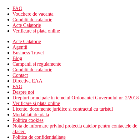
Wi-Fi (gratuit)
patut la cerere gratuit
FAQ
Vouchere de vacanta
Alte tipuri de camere (daca nu se specifica altfel, camerele
Conditii de calatorie
au facilitatile de mai sus)
Acte Calatorie
Verificare si plata online
Apartament:
2 camere
Acte Calatorie
Descrierea hotelului
Agentii
hol de intrare cu receptie
Business Travel
restaurant
Blog
cafenea
Campanii si regulamente
bar langa piscina
Conditii de calatorie
terasa la soare
Contact
Wi-Fi (gratuit)
Directiva EAA
piscina (sezlonguri si umbrele gratuite)
FAQ
loc de parcare (gratuit, in limita disponibilitatii)
Despre noi
Drepturi principale in temeiul Ordonantei Guvernului nr. 2/2018
Descrierea plajei
Verificare si plata online
nisipos
Licente, documente juridice si contractul cu turistul
sezlonguri si umbrele (contra cost de aprox. 7 EUR/set/zi)
Modalitati de plata
Politica cookies
Activitati sportive contra cost
Nota de informare privind protectia datelor pentru contactele de
tabla cu vasle
afaceri
sporturi acvatice pe plaja
Politica de confidentialitate