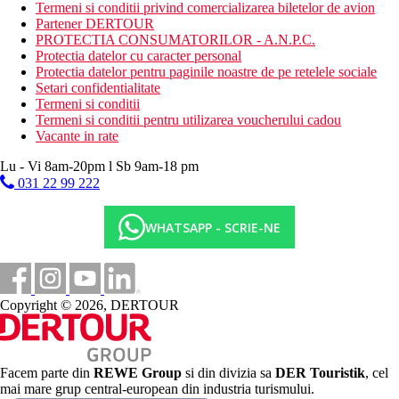
3 stele
Termeni si conditii privind comercializarea biletelor de avion
Partener DERTOUR
Taxa turistica
PROTECTIA CONSUMATORILOR - A.N.P.C.
Incepand cu 2025, in Grecia exista obligatia de a plati taxa
Protectia datelor cu caracter personal
climatica in functie de categoria de hotel. Taxa nu este inclusa in
Protectia datelor pentru paginile noastre de pe retelele sociale
tariful ofertei si va fi achitata de catre client la receptia hotelului.
Setari confidentialitate
Noile taxe de statiune in Grecia sunt (Aprilie – Octombrie): 5.00
Termeni si conditii
€. Tarifele afisate sunt pe camera/noapte.
Termeni si conditii pentru utilizarea voucherului cadou
Vacante in rate
Distanţe
Lu - Vi 8am-20pm l Sb 9am-18 pm
031 22 99 222
5 km
Centrul orasului
WHATSAPP - SCRIE-NE
23 km
Distanta de cel mai apropiat aeroport
50 m
Magazine
Copyright © 2026, DERTOUR
200 m
Distanta pana la plaja
Facem parte din
REWE Group
si din divizia sa
DER Touristik
, cel
Plaja
mai mare grup central-european din industria turismului.