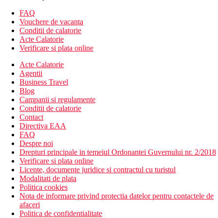
seif (contra cost)
FAQ
Wi-Fi (gratuit)
Vouchere de vacanta
set pentru prepararea ceaiului si cafelei
Conditii de calatorie
Descrierea hotelului
Acte Calatorie
Hotelul ofera:
Verificare si plata online
hol de intrare cu receptie
Acte Calatorie
piscina cu sezlonguri si umbrele
Agentii
restaurant
Business Travel
bar de zi
Blog
camera comuna cu TV
Campanii si regulamente
Descrierea plajei
Conditii de calatorie
cea mai apropiata plaja 200 m
Contact
plaja nisipoasa
Directiva EAA
sezlonguri si umbrele contra cost
FAQ
Despre noi
Activitati sportive contra cost
Drepturi principale in temeiul Ordonantei Guvernului nr. 2/2018
sporturi acvatice pe plaja
Verificare si plata online
Licente, documente juridice si contractul cu turistul
Mese
Modalitati de plata
Demipensiune:
Politica cookies
Mic dejun (8.00-10.00) si cina (19.00-21.00) bufet
Nota de informare privind protectia datelor pentru contactele de
afaceri
Categoria oficiala
Politica de confidentialitate