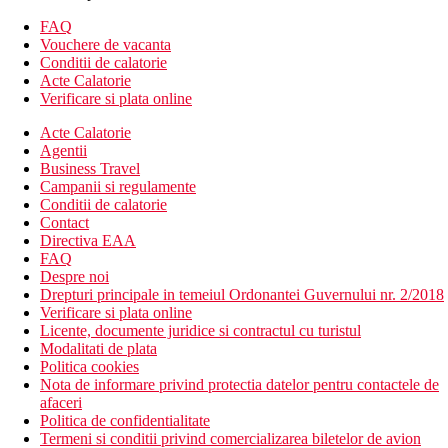
canapea.
FAQ
Descrierea hotelului
Vouchere de vacanta
44 camere
Conditii de calatorie
receptie
Acte Calatorie
restaurant in aer liber
Verificare si plata online
piscina
Acte Calatorie
Descrierea plajei
Agentii
plaja cu nisip
Business Travel
Campanii si regulamente
Internet
Conditii de calatorie
Gratuit: WiFi in hotel.
Contact
Directiva EAA
Activitati sportive contra cost
FAQ
masaje, jacuzzi, piscina interioara, sauna - toate in hotelul
Despre noi
partener adiacent Fereniki.
Drepturi principale in temeiul Ordonantei Guvernului nr. 2/2018
Verificare si plata online
Nota
Licente, documente juridice si contractul cu turistul
In Grecia, trebuie sa platiti taxa turistica in functie de
Modalitati de plata
categoria hotelului. Taxa nu este inclusa in pretul turului si
Politica cookies
trebuie platita de catre client direct la receptia hotelului.
Nota de informare privind protectia datelor pentru contactele de
afaceri
Categoria oficiala
Politica de confidentialitate
4 stele
Termeni si conditii privind comercializarea biletelor de avion