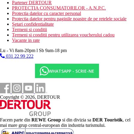
Partener DERTOUR
Taxa turistica
PROTECTIA CONSUMATORILOR - A.N.P.C.
Incepand cu 2025, in Grecia exista obligatia de a plati taxa
Protectia datelor cu caracter personal
climatica in functie de categoria de hotel. Taxa nu este inclusa in
Protectia datelor pentru paginile noastre de pe retelele sociale
tariful ofertei si va fi achitata de catre client la receptia hotelului.
Setari confidentialitate
Noile taxe de statiune in Grecia sunt (Aprilie – Octombrie):
Termeni si conditii
10.00 €. Tarifele afisate sunt pe camera/noapte.
Termeni si conditii pentru utilizarea voucherului cadou
Vacante in rate
Distanţe
Lu - Vi 8am-20pm l Sb 9am-18 pm
031 22 99 222
100 km
Distanta de cel mai apropiat aeroport
WHATSAPP - SCRIE-NE
100 m
Magazine
10 m
Distanta pana la plaja
Copyright © 2026, DERTOUR
Plaja
Sezlonguri pe plaja contra cost
Facem parte din
REWE Group
si din divizia sa
DER Touristik
, cel
Umbrele pe plaja contra cost
mai mare grup central-european din industria turismului.
Hotel langa plaja