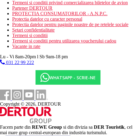
12.30-14.30 pranz si 19.00-21.30 cina tip bufet.
Termeni si conditii privind comercializarea biletelor de avion
La micul dejun bauturi racoritoare, cafea, ceai, la pranz si
Partener DERTOUR
cina bauturi racoritoare, bere, vin.
PROTECTIA CONSUMATORILOR - A.N.P.C.
Bar langa piscina: 10.30-23.00 bauturi racoritoare si
Protectia datelor cu caracter personal
alcoolice (toate locale, la halba), cafea, ceai, 11.00-18.00
Protectia datelor pentru paginile noastre de pe retelele sociale
gustari usoare.
Setari confidentialitate
Termeni si conditii
Categoria oficiala
Termeni si conditii pentru utilizarea voucherului cadou
4 stele
Vacante in rate
Nota
Lu - Vi 8am-20pm l Sb 9am-18 pm
In Grecia, exista obligatia de a plati o taxa climatica in functie de
031 22 99 222
categoria hotelului. Taxa nu este inclusa in pretul turului si
trebuie platita de catre client direct la receptia hotelului.
Amploarea si calitatea serviciilor si activitatilor enumerate pot fi
WHATSAPP - SCRIE-NE
afectate de introducerea oricaror masuri de igiena sau
antiepidemice in destinatia data.
Distanţe
Copyright © 2026, DERTOUR
100 m
Centrul orasului
Facem parte din
REWE Group
si din divizia sa
DER Touristik
, cel
100 m
mai mare grup central-european din industria turismului.
Magazine