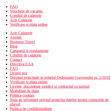
Suita: Camera spatioasa, aparat pentru preparare cafea /
FAQ
ceai
Vouchere de vacanta
Descrierea hotelului
Conditii de calatorie
Hotelul dispune de:
Acte Calatorie
Verificare si plata online
restaurant principal
Acte Calatorie
bar langa piscina
Agentii
piscina (sezlonguri si umbrele gratuite, prosoape contra
Business Travel
depozit)
Blog
piscina interioara
Campanii si regulamente
parcare
Conditii de calatorie
Wifi gratuit
Contact
Descrierea plajei
Directiva EAA
plaja cu nisip si pietricele
FAQ
sezlonguri si umbrele contra cost
Despre noi
Drepturi principale in temeiul Ordonantei Guvernului nr. 2/2018
Activitati sportive gratuite
Verificare si plata online
plaja
Licente, documente juridice si contractul cu turistul
Modalitati de plata
Masa
Politica cookies
All Inclusive:
Nota de informare privind protectia datelor pentru contactele de
afaceri
Restaurant principal "Neorio": 7.30-10.30 mic dejun,
Politica de confidentialitate