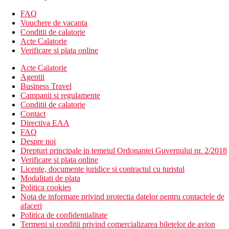
Camera dubla, vedere la mare
Camera cvadrupla
FAQ
Camera cvadrupla, vedere la mare
Vouchere de vacanta
Camera de familie, 2 dormitoare: doua dormitoare
Conditii de calatorie
Acte Calatorie
Descrierea hotelului
Verificare si plata online
hol de intrare cu receptie
restaurantul principal
Acte Calatorie
bar
Agentii
2 baruri langa piscina
Business Travel
3 piscine (apa dulce si sarata, sezlonguri si umbrele
Campanii si regulamente
gratuite)
Conditii de calatorie
2 piscine pentru copii
Contact
camera comuna cu televizor
Directiva EAA
mini club (pentru copii 4-12 ani)
FAQ
minimarket
Despre noi
Wi-Fi la receptie (gratuit)
Drepturi principale in temeiul Ordonantei Guvernului nr. 2/2018
parc acvatic
Verificare si plata online
Licente, documente juridice si contractul cu turistul
Descrierea plajei
Modalitati de plata
o plaja stancoasa mai mica, cu o suprafata modificata in
Politica cookies
apropierea Hotelului Eri Beach (recomandam pantofi de
Nota de informare privind protectia datelor pentru contactele de
apa)
afaceri
intrare treptata si pietroasa in mare
Politica de confidentialitate
dusuri
Termeni si conditii privind comercializarea biletelor de avion