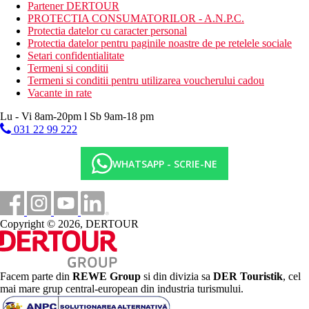
posibilitatea de a folosi plaja cu nisip grosier la hotel Star
Partener DERTOUR
Beach - sezlonguri si umbrele contra cost
PROTECTIA CONSUMATORILOR - A.N.P.C.
Protectia datelor cu caracter personal
Activitati sportive gratuite
Protectia datelor pentru paginile noastre de pe retelele sociale
parc acvatic
Setari confidentialitate
tenis de masa
Termeni si conditii
volei pe plaja (la Eri Beach Hotel)
Termeni si conditii pentru utilizarea voucherului cadou
teren de tenis
Vacante in rate
fitness
Lu - Vi 8am-20pm l Sb 9am-18 pm
Activitati sportive contra cost
031 22 99 222
biliard
Mese
WHATSAPP - SCRIE-NE
All Inclusive:
Restaurant principal: 7.00-10.00 mic dejun tip bufet,
12.15-14.00 pranz bufet, 18.30-21.00 cina bufet. Cafea
filtrata, ceai, apa la micul dejun, bauturi racoritoare, bere,
Copyright © 2026, DERTOUR
vin la pranz si cina.
Lobby bar: 20.00-22.00 bauturi racoritoare, bere, vin,
bauturi alcoolice, cafea filtrata, ceai.
Baruri langa piscina: 10.00-22.00 bauturi racoritoare,
Facem parte din
REWE Group
si din divizia sa
DER Touristik
, cel
bere, vin, bauturi alcoolice, cafea filtrata, ceai.
mai mare grup central-european din industria turismului.