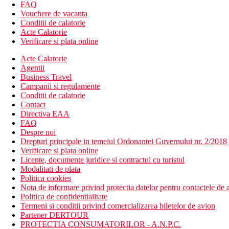
Contra cost: colt de internet in hol.
FAQ
Vouchere de vacanta
Activitati contra cost
Conditii de calatorie
biliard
Acte Calatorie
sporturi nautice pe plaja
Verificare si plata online
Mese
Acte Calatorie
Demipensiune
Agentii
Mic dejun si cina tip bufet.
Business Travel
Campanii si regulamente
Categoria oficiala
Conditii de calatorie
3 stele
Contact
Directiva EAA
Nota
FAQ
In Grecia, trebuie sa platiti taxa turistica in functie de categ
Despre noi
Drepturi principale in temeiul Ordonantei Guvernului nr. 2/2018
Taxa turistica
Verificare si plata online
Incepand cu 2025, in Grecia exista obligatia de a plati taxa climatic
Licente, documente juridice si contractul cu turistul
statiune in Grecia sunt (Aprilie – Octombrie): 5.00 €. Tarifele af
Modalitati de plata
Politica cookies
Distanţe
Nota de informare privind protectia datelor pentru contactele de a
Politica de confidentialitate
250 m
Termeni si conditii privind comercializarea biletelor de avion
Distanta pana la plaja
Partener DERTOUR
PROTECTIA CONSUMATORILOR - A.N.P.C.