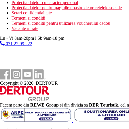
25 km
Protectia datelor cu caracter personal
Distanta de cel mai apropiat aeroport
Protectia datelor pentru paginile noastre de pe retelele sociale
Setari confidentialitate
500 m
Termeni si conditii
Centrul orasului
Termeni si conditii pentru utilizarea voucherului cadou
Vacante in rate
500 m
Magazine
Lu - Vi 8am-20pm l Sb 9am-18 pm
031 22 99 222
Plaja
Sezlonguri pe plaja contra cost
Umbrele pe plaja contra cost
Vacanta la plaja
Piscine
Copyright © 2026, DERTOUR
Sezlonguri si umbrele gratuite la piscina
Bar langa piscina
Facem parte din
REWE Group
si din divizia sa
DER Touristik
, cel 
Galerie foto