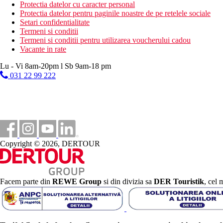
Wi-Fi (gratuit)
Protectia datelor cu caracter personal
minimarket
Protectia datelor pentru paginile noastre de pe retelele sociale
magazine
Setari confidentialitate
mini discoteca
Termeni si conditii
discoteca
Termeni si conditii pentru utilizarea voucherului cadou
o bisericuta mica
Vacante in rate
sala de conferinta
Lu - Vi 8am-20pm l Sb 9am-18 pm
magazin de bijuterii
sala de sport, cinema in aer liber
031 22 99 222
centru SPA
camera copiilor
loc de depozitare al bagajelor
VIP lounge - nou pentru sezonul 2023
cocktail bar - nou pentru sezonul 2023 (doar adulti)
bar pe plaja - nou pentru sezonul 2023
Copyright © 2026, DERTOUR
Descrierea plajei
nisipos
sezlonguri, umbrele si prosoape gratuite
Activitati gratuite
Facem parte din
REWE Group
si din divizia sa
DER Touristik
, cel 
fitness
cinema in aer liber (2 bilete gratuite de persoana, deschis 
programe de animatie
programe de seara