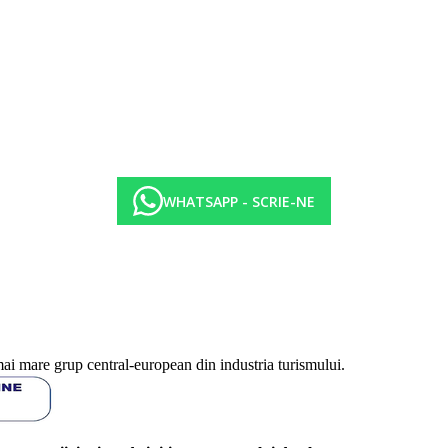
WHATSAPP - SCRIE-NE
mai mare grup central-european din industria turismului.
din iunie pana in septembrie)