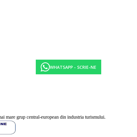
4.00 pranz bufet, 19.30-21.30 cina bufet. Cafea filtrata, ceai, suc, apa l
turi alcoolice (toate produse local), cafea filtrata, ceai
auturi alcoolice (toate produse local), 14.00-17.00 gustari usoare, 17.00-
te.
WHATSAPP - SCRIE-NE
oria hotelului. Taxa nu este inclusa in pretul turului si trebuie platita de c
a in functie de categoria de hotel. Taxa nu este inclusa in tariful ofertei 
fisate sunt pe camera/noapte.
mai mare grup central-european din industria turismului.