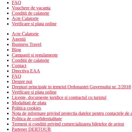
telefon
FAQ
TV cu receptie satelit
Vouchere de vacanta
seif in camera (contra cost)
Conditii de calatorie
balcon sau terasa
Acte Calatorie
Wi-Fi (contra cost)
Verificare si plata online
toate camerele sunt recent renovate
Acte Calatorie
patut la cerere gratuit
Agentii
Alte tipuri de camere
(daca nu se specifica altfel, camerele au fa
Business Travel
Camera dubla, vedere la mare - seif in camera (gratuit), facil
Blog
Garsoniera
Campanii si regulamente
Camera de familie: o camera spatioasa
Conditii de calatorie
Descrierea plajei
Contact
nisipos cu pietricele
Directiva EAA
sezlonguri si umbrele contra cost
FAQ
Despre noi
Activitati sportive gratuite
Drepturi principale in temeiul Ordonantei Guvernului nr. 2/2018
teren de tenis
Verificare si plata online
tenis de masa
Licente, documente juridice si contractul cu turistul
darts
Modalitati de plata
Politica cookies
Activitati contra cost
Nota de informare privind protectia datelor pentru contactele de a
masaje
Politica de confidentialitate
jacuzzi
Termeni si conditii privind comercializarea biletelor de avion
biliard
Partener DERTOUR