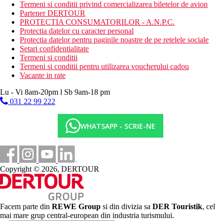
Termeni si conditii privind comercializarea biletelor de avion
Oferta sportiva
Partener DERTOUR
PROTECTIA CONSUMATORILOR - A.N.P.C.
Gratuit: fitness mic, tenis (echipament contra cost), tenis de
Protectia datelor cu caracter personal
masa, volei pe plaja, boccia, polo pe apa, darts.
Protectia datelor pentru paginile noastre de pe retelele sociale
Contra cost : biliard, sporturi nautice pe plaja.
Setari confidentialitate
Termeni si conditii
Copii
Termeni si conditii pentru utilizarea voucherului cadou
Piscina, patut gratuit (la cerere).
Vacante in rate
Carduri
Lu - Vi 8am-20pm l Sb 9am-18 pm
031 22 99 222
VISA, CE/MC.
Site-ul web
WHATSAPP - SCRIE-NE
http://www.hersohotels.gr
Wellness
Contra cost:
sauna, aburi, jacuzzi, masaje.
Copyright © 2026, DERTOUR
Internet
Gratuit:
Wi-Fi in hotel.
Facem parte din
REWE Group
si din divizia sa
DER Touristik
, cel
mai mare grup central-european din industria turismului.
Categoria oficiala