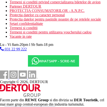
Activitati sportive gratuite
Termeni si conditii privind comercializarea biletelor de avion
fitness
Partener DERTOUR
tenis de masa
PROTECTIA CONSUMATORILOR - A.N.P.C.
teren de tenis
Protectia datelor cu caracter personal
Protectia datelor pentru paginile noastre de pe retelele sociale
Activitati sportive contra cost
Setari confidentialitate
biliard
Termeni si conditii
sauna
Termeni si conditii pentru utilizarea voucherului cadou
centru SPA
Vacante in rate
Mese incluse in pret
Lu - Vi 8am-20pm l Sb 9am-18 pm
All Inclusive
031 22 99 222
Mic dejun 7.00-10.30, pranz 12.30-14.30 si cina 19.00-
21.30 tip bufet, bauturi racoritoare in timpul zilei.
WHATSAPP - SCRIE-NE
Cantitate nelimitata de bauturi non-alcoolice imbuteliate si
bauturi alcoolice 10:00 - 23:00.
Categoria oficiala
4 stele
Copyright © 2026, DERTOUR
Nota
In Grecia, trebuie sa platiti taxa turistica in functie de categoria
Facem parte din
REWE Group
si din divizia sa
DER Touristik
, cel
hotelului. Taxa nu este inclusa in pretul turului si trebuie platita
mai mare grup central-european din industria turismului.
de catre client direct la receptia hotelului. Sfera si calitatea