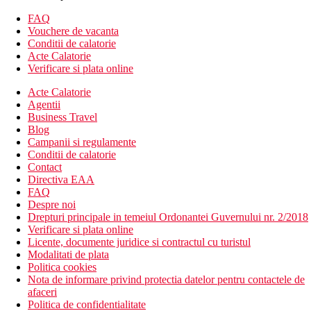
balcon sau terasa
FAQ
Alte tipuri de camere (daca nu se specifica altfel, camerele
Vouchere de vacanta
au facilitatile de mai sus):
Conditii de calatorie
Acte Calatorie
Camera dubla, vedere la mare
Verificare si plata online
Suita Junior, vedere la mare: camera spatioasa
Acte Calatorie
Suita, vedere la mare: camera cu zona de zi
Agentii
Descrierea hotelului
Business Travel
hol de intrare cu receptie
Blog
restaurant
Campanii si regulamente
bar langa piscina
Conditii de calatorie
camera comuna cu televizor
Contact
piscina (sezlonguri si umbrele gratuite, prosoape contra
Directiva EAA
cost)
FAQ
piscina interioara
Despre noi
parcare (inclusa in pret)
Drepturi principale in temeiul Ordonantei Guvernului nr. 2/2018
Verificare si plata online
Descrierea plajei
Licente, documente juridice si contractul cu turistul
nisipos cu pietricele
Modalitati de plata
sezlonguri si umbrele gratuite
Politica cookies
transfer cu autobuzul la plajă și înapoi (funcționează la
Nota de informare privind protectia datelor pentru contactele de
orele specificate de hotel)
afaceri
Politica de confidentialitate