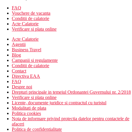
Descrierea hotelului
Hotelul dispune de:
FAQ
Vouchere de vacanta
hol cu ​​receptie
Conditii de calatorie
restaurant principal
Acte Calatorie
bar
Verificare si plata online
piscina (sezlonguri si umbrele gratuite)
Acte Calatorie
piscina pentru copii
Agentii
loc de joaca pentru copii
Business Travel
mini-club
Blog
bar langa piscina
Campanii si regulamente
Descrierea plajei
Conditii de calatorie
plaja cu nisip si pietricele
Contact
intrare treptata in mare
Directiva EAA
sezlonguri si umbrele (gratuit)
FAQ
Despre noi
Activitati sportive gratuite
Drepturi principale in temeiul Ordonantei Guvernului nr. 2/2018
tenis de masa
Verificare si plata online
baschet
Licente, documente juridice si contractul cu turistul
volei
Modalitati de plata
darts
Politica cookies
Nota de informare privind protectia datelor pentru contactele de
Activitati sportive contra cost
afaceri
sporturi nautice pe plaja
Politica de confidentialitate