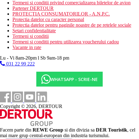
Termeni si conditii privind comercializarea biletelor de avion
Masa
Partener DERTOUR
All Inclusive:
PROTECTIA CONSUMATORILOR - A.N.P.C.
Protectia datelor cu caracter personal
Restaurant principal: 7.30–10.00 mic dejun tip bufet,
Protectia datelor pentru paginile noastre de pe retelele sociale
12.30–14.30 pranz tip bufet, 15.00–17.30 cafea filtrata,
Setari confidentialitate
ceai, pandispan, 19.00–21.00 cina tip bufet. Cafea filtrata,
Termeni si conditii
ceai, apa la micul dejun, bauturi racoritoare, bere, vin la
Termeni si conditii pentru utilizarea voucherului cadou
pranz si cina
Vacante in rate
Baruri langa piscina: 9:00–22:00 bauturi racoritoare, bere,
vin, bauturi alcoolice (toate produse local, specificate de
Lu - Vi 8am-20pm l Sb 9am-18 pm
hotel, la halba), 10:30–12:00 gustari usoare, 12:30–14:00
031 22 99 222
inghetata
Bar principal: 10:00–22:00 bauturi racoritoare, bere, vin,
bauturi alcoolice (toate produse local, specificate de hotel,
WHATSAPP - SCRIE-NE
la halba), 15:00–17:30 cafea filtrata, ceai
Clientii pot utiliza serviciile All Inclusive la Hotelul
Kavros Beach si la hotelul partener Kavros Garden
Atentie: orele si locatiile de mai sus pot fi modificate
Copyright © 2026, DERTOUR
Categoria oficiala
3 stele
Nota
Facem parte din
REWE Group
si din divizia sa
DER Touristik
, cel
In Grecia, exista obligatia de a plati o taxa climatica in functie de
mai mare grup central-european din industria turismului.
categoria hotelului. Taxa nu este inclusa in pretul turului si