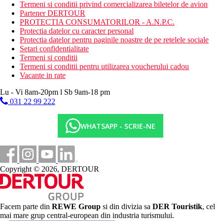
Termeni si conditii privind comercializarea biletelor de avion
gratuite)
Partener DERTOUR
piscina interioara
PROTECTIA CONSUMATORILOR - A.N.P.C.
parc acvatic
Protectia datelor cu caracter personal
tobogane cu apa
Protectia datelor pentru paginile noastre de pe retelele sociale
Spa
Setari confidentialitate
club pentru copii
Termeni si conditii
Descrierea plajei
Termeni si conditii pentru utilizarea voucherului cadou
plaja cu nisip cu pietris
Vacante in rate
sezlonguri, umbrele si prosoape (gratuite)
Lu - Vi 8am-20pm l Sb 9am-18 pm
Activitati sportive gratuite
031 22 99 222
teren de tenis
fotbal
WHATSAPP - SCRIE-NE
petanque
tenis de masa
yoga
volei pe plaja
sala de sport
Copyright © 2026, DERTOUR
Activitati sportive contra cost
lectii de tenis
sporturi nautice
Spa
Facem parte din
REWE Group
si din divizia sa
DER Touristik
, cel
mai mare grup central-european din industria turismului.