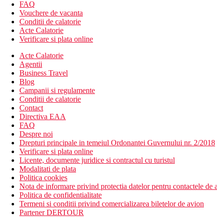
Descriere camere
FAQ
Camera dubla, Deluxe, vedere la gradina
Vouchere de vacanta
Conditii de calatorie
aer conditionat controlat individual
Acte Calatorie
TV cu receptie satelit
Verificare si plata online
telefon
frigider
Acte Calatorie
baie/toaleta (uscator de par)
Agentii
seif (gratuit)
Business Travel
fierbator
Blog
fier de calcat
Campanii si regulamente
balcon sau terasa
Conditii de calatorie
patut la cerere gratuit
Contact
Directiva EAA
Alte tipuri de camere (daca nu se specifica altfel, camerele au faci
FAQ
Despre noi
Suita, vedere peisaj: 2 camere separate, halate de baie si papuci, p
Drepturi principale in temeiul Ordonantei Guvernului nr. 2/2018
Verificare si plata online
Suita Junior, vedere la mare: dormitor cu canapea, halate de baie si
Licente, documente juridice si contractul cu turistul
Modalitati de plata
Descrierea plajei
Politica cookies
pietris
Nota de informare privind protectia datelor pentru contactele de a
sezlonguri si umbrele (gratuit), prosoape (contra cost de 
Politica de confidentialitate
dus (gratuit)
Termeni si conditii privind comercializarea biletelor de avion
toaleta
Partener DERTOUR