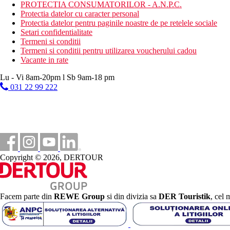
PROTECTIA CONSUMATORILOR - A.N.P.C.
Activitati sportive contra cost
Protectia datelor cu caracter personal
sporturi nautice pe plaja (in apropierea hotelului)
Protectia datelor pentru paginile noastre de pe retelele sociale
teren de tenis (langa hotel)
Setari confidentialitate
inchirieri auto
Termeni si conditii
Termeni si conditii pentru utilizarea voucherului cadou
Mese
Vacante in rate
Demipensiune:
Micul dejun 8.00-10.30 și cina 19.00-21.00 sub forma de b
Lu - Vi 8am-20pm l Sb 9am-18 pm
031 22 99 222
Categoria oficiala
3 stele
Nota
In Grecia, trebuie sa platiti taxa turistica in functie de categoria ho
activitatilor mentionate pot fi afectate de introducerea unor event
Copyright © 2026, DERTOUR
Taxa turistica
Incepand cu 2025, in Grecia exista obligatia de a plati taxa climatic
statiune in Grecia sunt (Aprilie – Octombrie): 5.00 €. Tarifele af
Facem parte din
REWE Group
si din divizia sa
DER Touristik
, cel 
Distanţe
8 km