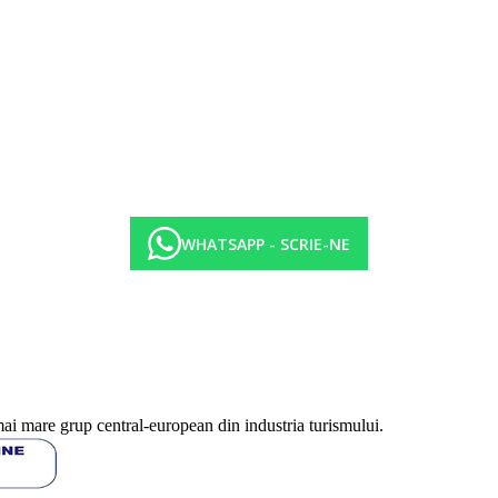
ufet.
WHATSAPP - SCRIE-NE
telului. Taxa nu este inclusa in pretul turului si trebuie platita de catre cli
uale masuri de igiena sau antiepidemie in destinatia data.
a in functie de categoria de hotel. Taxa nu este inclusa in tariful ofertei 
isate sunt pe camera/noapte.
mai mare grup central-european din industria turismului.