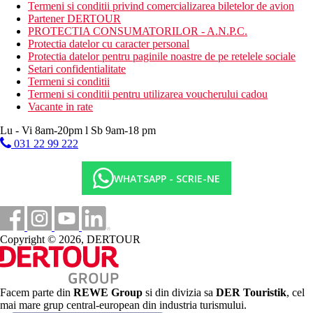
Termeni si conditii privind comercializarea biletelor de avion
Activitati contra cost
Partener DERTOUR
sporturi acvatice pe plaja
PROTECTIA CONSUMATORILOR - A.N.P.C.
centru SPA
Protectia datelor cu caracter personal
Protectia datelor pentru paginile noastre de pe retelele sociale
Mese
Setari confidentialitate
All Inclusive Premium:
Termeni si conditii
10:00 - 23:00, include mic dejun, pranz si cina tip bufet,
Termeni si conditii pentru utilizarea voucherului cadou
gustari usoare in timpul zilei. Cantitate nelimitata de
Vacante in rate
bauturi nealcoolice imbuteliate si bauturi alcoolice
selectate de productie locala.
Lu - Vi 8am-20pm l Sb 9am-18 pm
031 22 99 222
Categoria oficiala
4 stele
WHATSAPP - SCRIE-NE
Taxa turistica
Incepand cu 2025, in Grecia exista obligatia de a plati taxa
climatica in functie de categoria de hotel. Taxa nu este inclusa in
tariful ofertei si va fi achitata de catre client la receptia hotelului.
Noile taxe de statiune in Grecia sunt (Aprilie – Octombrie):
Copyright © 2026, DERTOUR
10.00 €. Tarifele afisate sunt pe camera/noapte.
Distanţe
Facem parte din
REWE Group
si din divizia sa
DER Touristik
, cel
mai mare grup central-european din industria turismului.
102 km