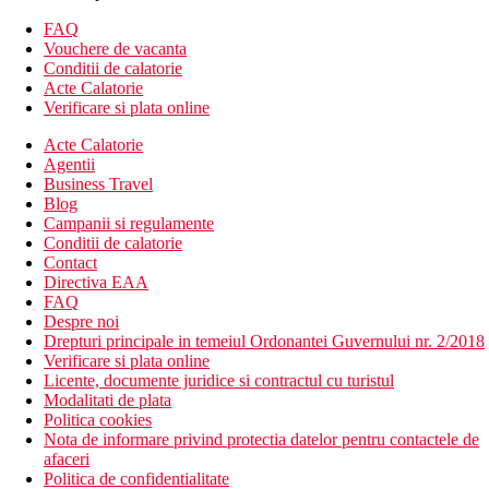
Alte tipuri de camere
(daca nu se specifica altfel, camerele au
FAQ
facilitatile de mai sus)
Vouchere de vacanta
Camera dubla, vedere la mare: camere in cladirea
Conditii de calatorie
principala
Acte Calatorie
Suita Junior, acces la inot: piscina comuna
Verificare si plata online
Descrierea hotelului
Acte Calatorie
hol de intrare cu receptie
Agentii
restaurant principal
Business Travel
bar in receptie
Blog
bar langa piscina
Campanii si regulamente
taverna
Conditii de calatorie
minimarket
Contact
Wi-Fi (gratuit)
Directiva EAA
conexiune la internet contra cost
FAQ
piscina cu apa dulce (sezlonguri si umbrele gratuite)
Despre noi
piscina pentru copii
Drepturi principale in temeiul Ordonantei Guvernului nr. 2/2018
Descrierea plajei
Verificare si plata online
nisip inchis la culoare cu pietricele fine (premiat cu steag
Licente, documente juridice si contractul cu turistul
albastru)
Modalitati de plata
sezlonguri, umbrele si prosoape gratuite
Politica cookies
Nota de informare privind protectia datelor pentru contactele de
Activitati sportive gratuite
afaceri
fitness
Politica de confidentialitate