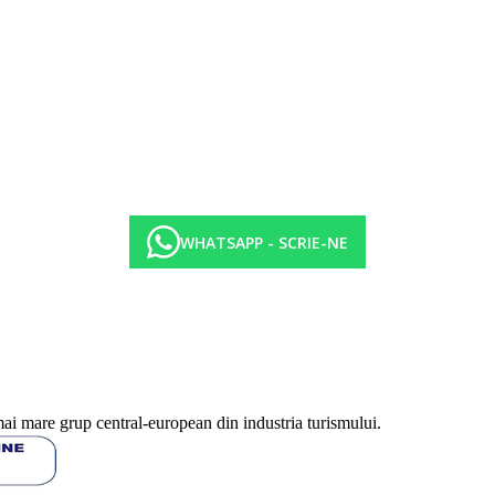
a in functie de categoria de hotel. Taxa nu este inclusa in tariful ofertei 
fisate sunt pe camera/noapte.
WHATSAPP - SCRIE-NE
mai mare grup central-european din industria turismului.