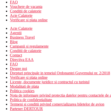
restaurant principal
FAQ
bar in receptie
Vouchere de vacanta
bar langa piscina
Conditii de calatorie
taverna
Acte Calatorie
minimarket
Verificare si plata online
Wi-Fi (gratuit)
Acte Calatorie
conexiune la internet contra cost
Agentii
piscina cu apa dulce (sezlonguri si umbrele gratuite)
Business Travel
piscina pentru copii
Blog
Descrierea plajei
Campanii si regulamente
nisip inchis la culoare cu pietricele fine (premiat cu steag a
Conditii de calatorie
sezlonguri, umbrele si prosoape gratuite
Contact
Directiva EAA
Activitati sportive gratuite
FAQ
fitness
Despre noi
Drepturi principale in temeiul Ordonantei Guvernului nr. 2/2018
Activitati contra cost
Verificare si plata online
sporturi acvatice pe plaja
Licente, documente juridice si contractul cu turistul
centru SPA
Modalitati de plata
Politica cookies
Mese
Nota de informare privind protectia datelor pentru contactele de a
All Inclusive Premium:
Politica de confidentialitate
10:00 - 23:00, include mic dejun, pranz si cina tip bufet, gu
Termeni si conditii privind comercializarea biletelor de avion
Partener DERTOUR
Categoria oficiala