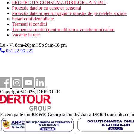
PROTECTIA CONSUMATORILOR - A.N.P.C.
4 stele
Protectia datelor cu caracter personal
Protectia datelor pentru paginile noastre de pe retelele sociale
Taxa turistica
Setari confidentialitate
Incepand cu 2025, in Grecia exista obligatia de a plati taxa climatic
Termeni si conditii
statiune in Grecia sunt (Aprilie – Octombrie): 10.00 €. Tarifele a
Termeni si conditii pentru utilizarea voucherului cadou
Vacante in rate
Distanţe
Lu - Vi 8am-20pm l Sb 9am-18 pm
031 22 99 222
102 km
Distanta de cel mai apropiat aeroport
3 km
Magazine
10 km
Centrul orasului
Copyright © 2026, DERTOUR
0 m
Distanta pana la plaja
Facem parte din
REWE Group
si din divizia sa
DER Touristik
, cel 
Plaja
Sezlonguri si umbrele gratuite pe plaja