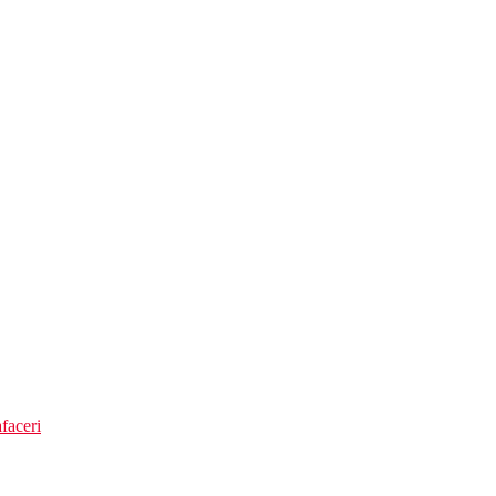
lbastru)
faceri
stari usoare in timpul zilei. Cantitate nelimitata de bauturi nealcoolice i