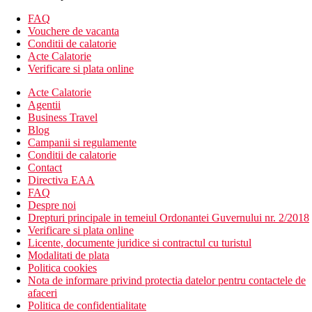
FAQ
Camera dubla, vedere la mare
Vouchere de vacanta
Camera tripla, spatioasa, pat suplimentar sub forma de
Conditii de calatorie
canapea extensibila
Acte Calatorie
Camera tripla, vedere laterala la mare: spatioasa, pat
Verificare si plata online
suplimentar sub forma de canapea extensibila
Camera tripla, vedere la mare: spatioasa, pat suplimentar
Acte Calatorie
sub forma de canapea extensibila
Agentii
Camera de familie: camera spatioasa
Business Travel
Suita, vedere la peisaj: dormitor si living, aparat de cafea
Blog
Nespresso
Campanii si regulamente
Conditii de calatorie
Descrierea hotelului
Contact
Hotelul dispune de:
Directiva EAA
FAQ
hol de intrare cu receptie
Despre noi
parcare (gratuita)
Drepturi principale in temeiul Ordonantei Guvernului nr. 2/2018
4 piscine exterioare (sezlonguri, umbrele si prosoape
Verificare si plata online
gratuite)
Licente, documente juridice si contractul cu turistul
piscina pentru copii
Modalitati de plata
loc de joaca
Politica cookies
mini market
Nota de informare privind protectia datelor pentru contactele de
mini club
afaceri
parc acvatic
Politica de confidentialitate
un mic parc de splash pentru copii