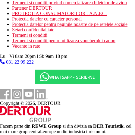
Termeni si conditii privind comercializarea biletelor de avion
restaurant principal
Partener DERTOUR
restaurant a'la carte
PROTECTIA CONSUMATORILOR - A.N.P.C.
bar principal
Protectia datelor cu caracter personal
bar langa piscina
Protectia datelor pentru paginile noastre de pe retelele sociale
Wifi
Setari confidentialitate
Program de animatie al clubului Mango in perioada
Termeni si conditii
27.6.-1.9.2025
Termeni si conditii pentru utilizarea voucherului cadou
Descrierea plajei
Vacante in rate
plaja cu nisip si pietricele (se recomanda pantofi de apa)
Lu - Vi 8am-20pm l Sb 9am-18 pm
sezlonguri, umbrele si prosoape gratuite
031 22 99 222
Activitati sportive gratuite
parc acvatic
WHATSAPP - SCRIE-NE
fitness
teren de tenis
teren multisport (fotbal, volei, baschet)
volei pe plaja
mini-golf
Copyright © 2026, DERTOUR
darts
Activitati sportive contra cost
biliard
inchiriere de biciclete
Facem parte din
REWE Group
si din divizia sa
DER Touristik
, cel
Spa
mai mare grup central-european din industria turismului.