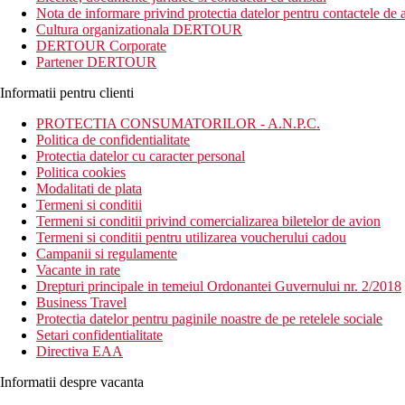
Nota de informare privind protectia datelor pentru contactele de a
Divertisment
Cultura organizationala DERTOUR
Optiuni de divertisment in statiunea Malia din apropiere.
DERTOUR Corporate
Partener DERTOUR
Descrierea camerei
Garsoniera
: baie/toaleta (uscator de par), aer conditionat contra 
Informatii pentru clienti
Descrierea hotelului
PROTECTIA CONSUMATORILOR - A.N.P.C.
receptie
Politica de confidentialitate
bar
Protectia datelor cu caracter personal
piscina in aer liber
Politica cookies
terasa la soare
Modalitati de plata
sezlonguri si umbrele gratuite
Termeni si conditii
bar la piscina
Termeni si conditii privind comercializarea biletelor de avion
Termeni si conditii pentru utilizarea voucherului cadou
Descrierea plajei
Campanii si regulamente
Plaja cu nisip la cca 1200 m
Vacante in rate
Sezlonguri si umbrele contra cost
Drepturi principale in temeiul Ordonantei Guvernului nr. 2/2018
Business Travel
Mese
Protectia datelor pentru paginile noastre de pe retelele sociale
Nu se ofera mancare in cadrul acestui hotel.
Setari confidentialitate
Directiva EAA
Categoria oficiala
2 stele
Informatii despre vacanta
Nota