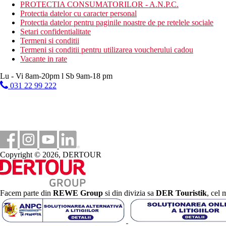
Vacanta la plaja
PROTECTIA CONSUMATORILOR - A.N.P.C.
Protectia datelor cu caracter personal
Piscine
Protectia datelor pentru paginile noastre de pe retelele sociale
Setari confidentialitate
Termeni si conditii
Sezlonguri si umbrele gratuite la piscina
Termeni si conditii pentru utilizarea voucherului cadou
Vacante in rate
Galerie foto
Lu - Vi 8am-20pm l Sb 9am-18 pm
031 22 99 222
Copyright © 2026, DERTOUR
Facem parte din
REWE Group
si din divizia sa
DER Touristik
, cel 