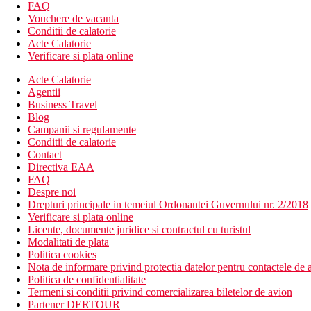
FAQ
Site Web -
https://www.emeraldhotel.eu
Vouchere de vacanta
Internet - gratuit: Wifi in tot hotelul
Conditii de calatorie
In Grecia, trebuie sa achiti o taxa turistica in functie de cat
Acte Calatorie
Verificare si plata online
Taxa turistica
Incepand cu 2025, in Grecia exista obligatia de a plati taxa climatic
Acte Calatorie
statiune in Grecia sunt (Aprilie – Octombrie): 3.00 €. Tarifele af
Agentii
Business Travel
Distanţe
Blog
Campanii si regulamente
Conditii de calatorie
4 km
Contact
Centrul orasului
Directiva EAA
FAQ
1,2 km
Despre noi
Distanta pana la plaja
Drepturi principale in temeiul Ordonantei Guvernului nr. 2/2018
28 km
Verificare si plata online
Distanta de cel mai apropiat aeroport
Licente, documente juridice si contractul cu turistul
Modalitati de plata
Politica cookies
Plaja
Nota de informare privind protectia datelor pentru contactele de a
Politica de confidentialitate
Sezlonguri pe plaja contra cost
Termeni si conditii privind comercializarea biletelor de avion
Umbrele pe plaja contra cost
Partener DERTOUR