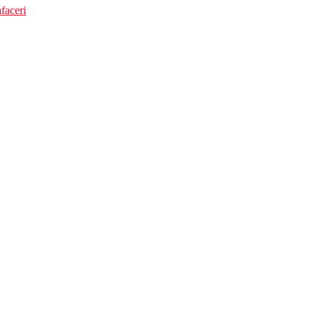
faceri
cost, bucatarie cu frigider, telefon, seif contra cost, balcon sau terasa