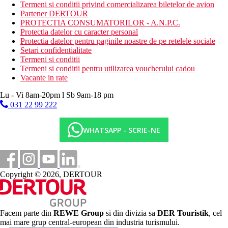
Termeni si conditii privind comercializarea biletelor de avion
Descrierea plajei
Partener DERTOUR
nisipoasa, premiata cu steag albastru
PROTECTIA CONSUMATORILOR - A.N.P.C.
sezlonguri, umbrele si prosoape gratuite
Protectia datelor cu caracter personal
Protectia datelor pentru paginile noastre de pe retelele sociale
Activitati sportive gratuite
Setari confidentialitate
tenis de masa
Termeni si conditii
darts
Termeni si conditii pentru utilizarea voucherului cadou
sala de fitness
Vacante in rate
Activitati sportive contra cost
Lu - Vi 8am-20pm l Sb 9am-18 pm
biliard
031 22 99 222
sporturi acvatice pe plaja
Spa
WHATSAPP - SCRIE-NE
Dieta
Demipensiune:
mic dejun si cina tip bufet
Copyright © 2026, DERTOUR
All Inclusive Ultra:
Restaurant principal: 7.00-7.30 mic dejun devreme
(selectie limitata), 7.30-10.30 mic dejun tip bufet, 12.30-
Facem parte din
REWE Group
si din divizia sa
DER Touristik
, cel
14.30 pranz tip bufet, 18.30-21.30 cina tip bufet. Cafea
mai mare grup central-european din industria turismului.