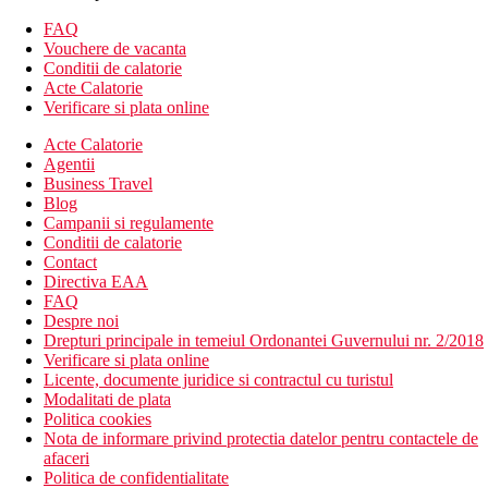
rezervate pe plaja hotelului
FAQ
Alte tipuri de camere (daca nu se specifica altfel, camerele
Vouchere de vacanta
au facilitatile de mai sus):
Conditii de calatorie
Acte Calatorie
Suita Deluxe, vedere la mare: camera mai spatioasa, cada
Verificare si plata online
cu hidromasaj
Suita Deluxe: spatioasa, acces la piscina comuna
Acte Calatorie
Suita Deluxe, vedere la gradina: camera spatioasa, cada cu
Agentii
hidromasaj
Business Travel
Suita Pearl, pe malul marii: spatioasa
Blog
Campanii si regulamente
Descrierea hotelului
Conditii de calatorie
Hotelul dispune de:
Contact
Directiva EAA
hol de intrare cu receptie
FAQ
restaurantul principal
Despre noi
restaurant tematic
Drepturi principale in temeiul Ordonantei Guvernului nr. 2/2018
2 baruri
Verificare si plata online
mini market
Licente, documente juridice si contractul cu turistul
1 piscina cu apa dulce (sezlonguri, umbrele si prosoape),
Modalitati de plata
piscina este destinata doar adultilor
Politica cookies
conexiune la internet contra cost
Nota de informare privind protectia datelor pentru contactele de
sala de conferinte
afaceri
loc de parcare (gratuit, in limita disponibilitatii)
Politica de confidentialitate
Wifi gratuit