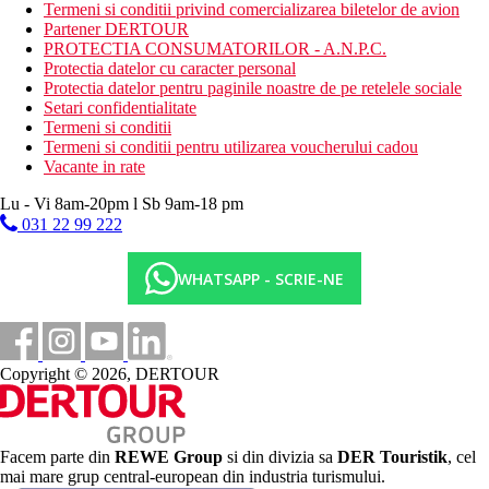
Termeni si conditii privind comercializarea biletelor de avion
Camera dubla, vedere laterala la mare
Partener DERTOUR
Suita Junior de familie, vedere la gradina: doua camere
PROTECTIA CONSUMATORILOR - A.N.P.C.
separate prin usi glisante
Protectia datelor cu caracter personal
Maisonette de familie, vedere la gradina: 1 dormitor si
Protectia datelor pentru paginile noastre de pe retelele sociale
baie la parter, 2 dormitoare si baie la primul etaj
Setari confidentialitate
Suita de familie, vedere laterala la mare: 2 camere separate
Termeni si conditii
prin usi, chicineta
Termeni si conditii pentru utilizarea voucherului cadou
Garsoniera, vedere la gradina: 1 camera spatioasa,
Vacante in rate
bucatarie
Suita de familie, vedere la gradina sau la piscina: 2 camere
Lu - Vi 8am-20pm l Sb 9am-18 pm
separate printr-o usa, chicineta
031 22 99 222
Suita de familie, vedere la gradina sau la piscina: 3 camere
separate prin usi, 2 bai, 2 chicinete
WHATSAPP - SCRIE-NE
Descrierea hotelului
Hotelul ofera:
Cladire principala si mai multe anexe, hol de intrare cu
receptie, lobby bar, restaurant principal, cateva restaurante
a la carte (asiatice, italiene, grecesti), minimarket, sala de
Copyright © 2026, DERTOUR
conferinte. In exterior, mai multe piscine (una cu apa de
mare, una cu jacuzzi), piscine pentru copii, parc acvatic,
terasa la soare, sezlonguri, umbrele si prosoape gratuite,
bar la piscina.
Facem parte din
REWE Group
si din divizia sa
DER Touristik
, cel
mai mare grup central-european din industria turismului.
Descrierea plajei