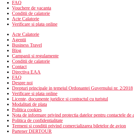
bar langa piscina
FAQ
Wi-Fi (gratuit)
Vouchere de vacanta
camera comuna cu televizor
Conditii de calatorie
piscina cu apa dulce (sezlonguri, umbrele si prosoape pent
Acte Calatorie
piscina pentru copii
Verificare si plata online
loc de joaca
Acte Calatorie
tobogane cu apa (contra cost aprox. 10 EUR/persoana, copii
Agentii
mini club (pentru copii 5-12 ani)
Business Travel
Descrierea plajei
Blog
Campanii si regulamente
nisipos, accesibil prin drumurile locale
Conditii de calatorie
Contact
sezlonguri si umbrele contra cost
Directiva EAA
FAQ
Activitati sportive gratuite
Despre noi
Drepturi principale in temeiul Ordonantei Guvernului nr. 2/2018
darts
Verificare si plata online
tenis de masa
Licente, documente juridice si contractul cu turistul
Modalitati de plata
Activitati sportive contra cost
Politica cookies
biliard
Nota de informare privind protectia datelor pentru contactele de a
Politica de confidentialitate
Mese
Termeni si conditii privind comercializarea biletelor de avion
Demipensiune
Partener DERTOUR