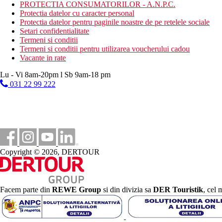
PROTECTIA CONSUMATORILOR - A.N.P.C.
Mic dejun si cina tip bufet
Protectia datelor cu caracter personal
Protectia datelor pentru paginile noastre de pe retelele sociale
All Inclusive
Setari confidentialitate
Termeni si conditii
Include micul dejun (7.30-10.30), pranzul (13.00-14.30) si 
Termeni si conditii pentru utilizarea voucherului cadou
si bauturi alcoolice selectate de productie locala
Vacante in rate
Categoria oficiala
Lu - Vi 8am-20pm l Sb 9am-18 pm
4 stele
031 22 99 222
Nota
In Grecia, trebuie sa platiti taxa turistica in functie de categoria ho
activitatilor mentionate pot fi afectate de introducerea unor event
Taxa turistica
Incepand cu 2025, in Grecia exista obligatia de a plati taxa climatic
Copyright © 2026, DERTOUR
statiune in Grecia sunt (Aprilie – Octombrie): 15.00 €. Tarifele a
Distanţe
Facem parte din
REWE Group
si din divizia sa
DER Touristik
, cel 
33 km
Distanta de cel mai apropiat aeroport
9 km