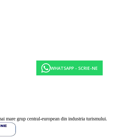
cina (18.30-21.30) sub forma de bufet, cine tematice, bauturi racoritoare
WHATSAPP - SCRIE-NE
telului. Taxa nu este inclusa in pretul turului si trebuie platita de catre cli
uale masuri de igiena sau antiepidemie in destinatia data.
a in functie de categoria de hotel. Taxa nu este inclusa in tariful ofertei 
fisate sunt pe camera/noapte.
mai mare grup central-european din industria turismului.