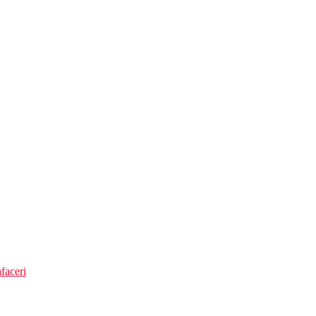
ru depozit)
 sub 7 ani 5 EUR/persoana) gratuit pentru clientii All Inclusive
faceri