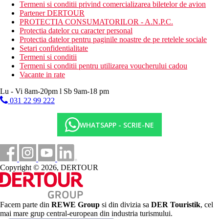
Descrierea plajei
Termeni si conditii privind comercializarea biletelor de avion
Plaja cu nisip este chiar langa hotel.
Partener DERTOUR
Sezlonguri, umbrele si prosoape gratuite, bar pe plaja.
PROTECTIA CONSUMATORILOR - A.N.P.C.
Protectia datelor cu caracter personal
Oferta sportiva
Protectia datelor pentru paginile noastre de pe retelele sociale
Gratuit: exercitii de dimineata, aerobic, yoga, volei pe
Setari confidentialitate
plaja, tenis de masa, fitness, sauna, piscina interioara.
Termeni si conditii
Contra cost: sporturi nautice pe plaja, lectii de tenis,
Termeni si conditii pentru utilizarea voucherului cadou
inchiriere de biciclete.
Vacante in rate
Centru Wellness
Lu - Vi 8am-20pm l Sb 9am-18 pm
Centrul spa ofera diverse tipuri de masaje, salon de
031 22 99 222
infrumusetare, pedichiura, manichiura (toate contra cost).
Mese
WHATSAPP - SCRIE-NE
Demipensiune:
Mic dejun si cina tip bufet.
All Inclusive:
Mic dejun tip bufet cu mancare sanatoasa si produse
Copyright © 2026, DERTOUR
traditionale locale, bufet de pranz si cina
Bufet pentru copii
Spectacol de bucatarie, cine tematice
Posibila rezervare in restaurantul a la carte
Bauturi alcoolice si nealcoolice (10:30 a.m.-01:00 a.m.)
Facem parte din
REWE Group
si din divizia sa
DER Touristik
, cel
Bauturi racoritoare in timpul zilei
mai mare grup central-european din industria turismului.