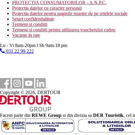
PROTECTIA CONSUMATORILOR - A.N.P.C.
Mese
Protectia datelor cu caracter personal
Demipensiune:
Protectia datelor pentru paginile noastre de pe retelele sociale
mic dejun si cina tip bufet
Setari confidentialitate
Pensiune completa:
Termeni si conditii
mic dejun si cina tip bufet, pranz servit (la alegere din men
Termeni si conditii pentru utilizarea voucherului cadou
Vacante in rate
Categoria oficiala
5 stele
Lu - Vi 8am-20pm l Sb 9am-18 pm
031 22 99 222
Nota
In Grecia, trebuie sa platiti taxa turistica in functie de categ
Taxa turistica
Incepand cu 2025, in Grecia exista obligatia de a plati taxa climatic
statiune in Grecia sunt (Aprilie – Octombrie): 15.00 €. Tarifele a
Distanţe
Copyright © 2026, DERTOUR
100 m
Centrul orasului
Facem parte din
REWE Group
si din divizia sa
DER Touristik
, cel 
90 km
Distanta de cel mai apropiat aeroport