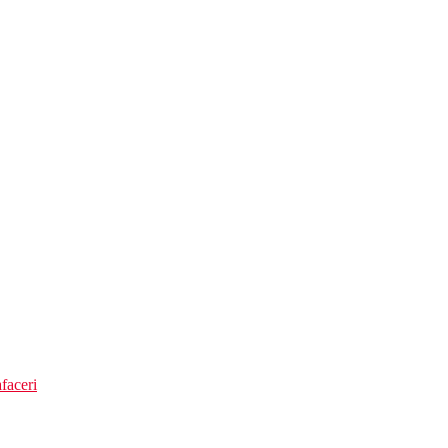
sumatii de minim 3 eur/persoana din meniul barului de la plaja)
faceri