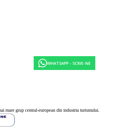
iu)
oria hotelului. Taxa nu este inclusa in pretul turului si trebuie platita de c
WHATSAPP - SCRIE-NE
a in functie de categoria de hotel. Taxa nu este inclusa in tariful ofertei 
fisate sunt pe camera/noapte.
mai mare grup central-european din industria turismului.