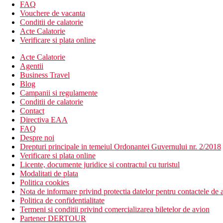
Hotelul ofera:
FAQ
hol de intrare cu receptie
Vouchere de vacanta
restaurant principal
Conditii de calatorie
bar langa piscina
Acte Calatorie
piscina (sezlonguri, umbrele si prosoape gratuite)
Verificare si plata online
camera comuna cu televizor
Acte Calatorie
Wi-Fi (gratuit)
Agentii
restaurant cu service
Business Travel
conexiune la internet (gratuita)
Blog
Descrierea plajei
Campanii si regulamente
plaja cu nisip premiata cu Steagul Albastru
Conditii de calatorie
sezlonguri, umbrele si prosoape (gratuite in baza unei con
Contact
Directiva EAA
Activitati sportive gratuite
FAQ
inchiriere de biciclete
Despre noi
fitness
Drepturi principale in temeiul Ordonantei Guvernului nr. 2/2018
Verificare si plata online
Activitati contra cost
Licente, documente juridice si contractul cu turistul
centru SPA
Modalitati de plata
salon de infrumusetare
Politica cookies
sauna
Nota de informare privind protectia datelor pentru contactele de a
aburi
Politica de confidentialitate
masaje
Termeni si conditii privind comercializarea biletelor de avion
sporturi acvatice pe plaja
Partener DERTOUR