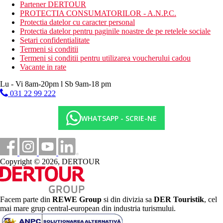
Partener DERTOUR
sala de conferinte
PROTECTIA CONSUMATORILOR - A.N.P.C.
snack bar
Protectia datelor cu caracter personal
lift in cladirea principala
Protectia datelor pentru paginile noastre de pe retelele sociale
parcare
Setari confidentialitate
Descrierea plajei
Termeni si conditii
acces la mare la hotel printr-un debarcader (fara sezlonguri
Termeni si conditii pentru utilizarea voucherului cadou
si umbrele)
Vacante in rate
plaja nisipoasa, la aproximativ 2,5 km distanta
Lu - Vi 8am-20pm l Sb 9am-18 pm
sezlonguri si umbrele gratuite
031 22 99 222
Activitati sportive gratuite
sala de fitness
WHATSAPP - SCRIE-NE
yoga
program de animatori
Activitati sportive contra cost
wellness & spa
Copyright © 2026, DERTOUR
Masa
All Inclusive Ultra:
Restaurant principal „Insula”: mic dejun 8.00-11.00, pranz
12.30-15.00 si cina 18.30-21.30 bufet. Cafea filtrata, ceai,
Facem parte din
REWE Group
si din divizia sa
DER Touristik
, cel
suc, bauturi racoritoare la micul dejun, bauturi racoritoare,
mai mare grup central-european din industria turismului.
bere, vin la pranz si cina.