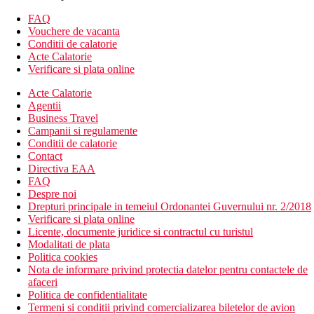
Camera dubla, vedere la gradina, tropicala: situata in
FAQ
cladirea principala sau in bungalouri, suprafata aprox. 25
Vouchere de vacanta
m2
Conditii de calatorie
Camera dubla, vedere la mare: situata in cladirea
Acte Calatorie
principala sau in bungalouri, suprafata aprox. 25 m2
Verificare si plata online
Camera dubla, superioara, vedere la mare: situata in
cladirea principala, suprafata aprox. 27 m2
Acte Calatorie
Suita tropicala, piscina comuna: o camera, situata in
Agentii
bungalouri, acces la terasa la piscina comuna, suprafata
Business Travel
aprox. 28 m2
Campanii si regulamente
Suita Horizon, Piscina mica: o camera, situata in cladirea
Conditii de calatorie
principala, piscina mica privata pe balcon, suprafata
Contact
aprox. 30 m2.
Directiva EAA
Suita, Grande, Vedere la mare, Piscina privata: o camera
FAQ
spatioasa, situata in cladirea principala, acces la piscina
Despre noi
privata de pe terasa, suprafata aprox. 60 m2.
Drepturi principale in temeiul Ordonantei Guvernului nr. 2/2018
Verificare si plata online
Descrierea hotelului
Licente, documente juridice si contractul cu turistul
Hotelul dispune de:
Modalitati de plata
hol cu ​​receptie
Politica cookies
restaurant principal
Nota de informare privind protectia datelor pentru contactele de
3 restaurante à la carte
afaceri
3 piscine cu apa sarata (sezlonguri, umbrele si prosoape
Politica de confidentialitate
gratuite)
Termeni si conditii privind comercializarea biletelor de avion
bar la piscina