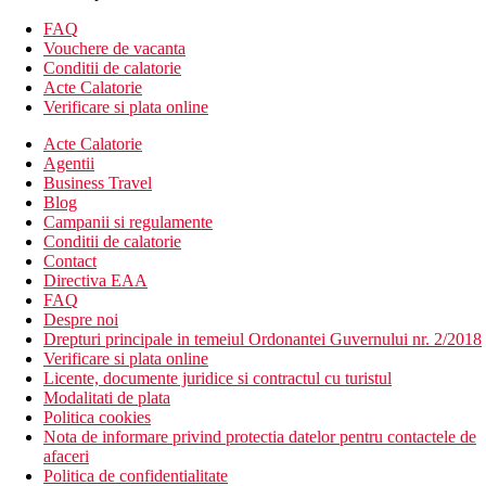
Bungalou cu vedere la mare: vedere la mare, 33 m2
FAQ
Bungalou, pe plaja: sezlonguri proprii pe balcon/terasa, 23
Vouchere de vacanta
m2
Conditii de calatorie
Junior suite, Deluxe, vedere la mare: in sectiunea Club
Acte Calatorie
Suites, dormitor separat, 35 m2
Verificare si plata online
Junior suite, Privilege, vedere la mare: in sectiunea Club
Suites, dormitor separat, 35 m2, renovat 2019.
Acte Calatorie
Family Suite, Deluxe, 2 dormitoare: in sectiunea Club
Agentii
Suites, vedere la mare, 2 dormitoare separate, 2 TV/sat.,
Business Travel
45 m2.
Blog
Campanii si regulamente
Descrierea hotelului
Conditii de calatorie
Hotelul dispune de:
Contact
Directiva EAA
hol de intrare cu receptie
FAQ
birou de schimb valutar
Despre noi
camera comuna cu TV si biblioteca
Drepturi principale in temeiul Ordonantei Guvernului nr. 2/2018
3 restaurante (principal, italian a la carte, grecesc)
Verificare si plata online
bar
Licente, documente juridice si contractul cu turistul
bar langa piscina
Modalitati de plata
lobby bar
Politica cookies
3 piscine pentru copii si 3 piscine pentru adulti
Nota de informare privind protectia datelor pentru contactele de
(sezlonguri, umbrele si prosoape gratuite)
afaceri
mini market
Politica de confidentialitate
Wifi gratuit