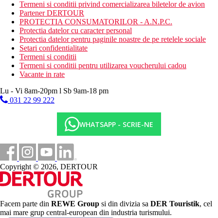
Termeni si conditii privind comercializarea biletelor de avion
Descrierea plajei
Partener DERTOUR
plaja cu pietris (sezlonguri, umbrele de soare si prosoape
PROTECTIA CONSUMATORILOR - A.N.P.C.
gratuit)
Protectia datelor cu caracter personal
Protectia datelor pentru paginile noastre de pe retelele sociale
Activitati sportive gratuite
Setari confidentialitate
programe de animatie
Termeni si conditii
muzica live
Termeni si conditii pentru utilizarea voucherului cadou
darts
Vacante in rate
activitati - pilates, aerobic in apa
mini discoteca
Lu - Vi 8am-20pm l Sb 9am-18 pm
mini club
031 22 99 222
loc de joaca
tenis
WHATSAPP - SCRIE-NE
minifotbal
baschet
in hotelul partener Michelangelo Resort & SPA 5* -
fitness
Copyright © 2026, DERTOUR
Activitati sportive contra cost
centru de wellness la hotelul partener Michelangelo Resort
& SPA 5*
lectii de scufundari
inchiriere de biciclete
Facem parte din
REWE Group
si din divizia sa
DER Touristik
, cel
lectii de calarie
mai mare grup central-european din industria turismului.