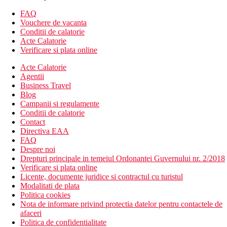
Camera de familie: dormitor separat
FAQ
Maisonette: dormitor la etaj
Vouchere de vacanta
Descrierea hotelului
Conditii de calatorie
Hotelul dispune de:
Acte Calatorie
Verificare si plata online
Restaurantul Palmetto
Acte Calatorie
bar
Agentii
terasa pentru plaja
Business Travel
3 piscine (sezlonguri si umbrele gratuite)
Blog
receptie comuna cu sectiunea Akti Beach
Campanii si regulamente
clientii pot folosi toate echipamentele Akti Beach
Conditii de calatorie
Wifi gratuit
Contact
Descrierea plajei
Directiva EAA
nisipos si pietris (sezlonguri, umbrele si prosoape gratuit)
FAQ
Despre noi
Activitati sportive gratuite
Drepturi principale in temeiul Ordonantei Guvernului nr. 2/2018
volei pe plaja
Verificare si plata online
polo pe apa
Licente, documente juridice si contractul cu turistul
bocce
Modalitati de plata
minifotbal
Politica cookies
tenis
Nota de informare privind protectia datelor pentru contactele de
sporturi acvatice nemotorizate pe plaja (canoe, barci cu
afaceri
vasle)
Politica de confidentialitate