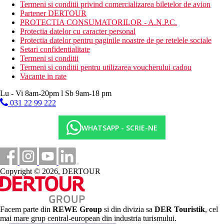
fitness
Termeni si conditii privind comercializarea biletelor de avion
Partener DERTOUR
Activitati sportive contra cost
PROTECTIA CONSUMATORILOR - A.N.P.C.
sporturi nautice motorizate
Protectia datelor cu caracter personal
inchiriere de biciclete
Protectia datelor pentru paginile noastre de pe retelele sociale
centru de scufundari
Setari confidentialitate
centru spa in hotelul partener Akti Palace
Termeni si conditii
Termeni si conditii pentru utilizarea voucherului cadou
Dieta
Vacante in rate
All inclusive:
Lu - Vi 8am-20pm l Sb 9am-18 pm
Mic dejun sub forma unui bufet bogat (07:30 - 10:30)
031 22 99 222
Pranz sub forma unui bufet bogat cu preparate culinare
din bucataria greceasca, italiana si asiatica, o gama variata
de aperitive reci si calde, feluri principale, salate si
WHATSAPP - SCRIE-NE
deserturi (12:30-14:30)
Cina sub forma unui bufet bogat cu preparate culinare din
bucataria greceasca, italiana si asiatica (19.00-22.00)
Gustare de noapte (23:00-7:00)
Copyright © 2026, DERTOUR
Bauturi alcoolice si non-alcoolice (10.00 - miezul noptii)
Gustare la barul de pe plaja si langa piscina (10.00-18.00)
Se pot solicita produse fara gluten / loctoza.
Categoria oficiala
Facem parte din
REWE Group
si din divizia sa
DER Touristik
, cel
5 stele
mai mare grup central-european din industria turismului.